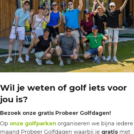
Wil je weten of golf iets voor
jou is?
Bezoek onze gratis Probeer Golfdagen!
Op
onze golfparken
organiseren we bijna iedere
maand Probeer Golfdagen waarbij je
gratis
met