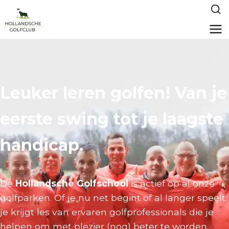
Leuker leren golfen! Van je
eerste swing tot je laagste
handicap.
De
Hollandsche Golfschool
is actief op al onze
golfparken. Of je nu net begint of al langer speelt:
je krijgt les van ervaren golfprofessionals die je
helpen om met plezier (nog) beter te worden.