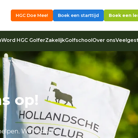
HGC Doe Mee!
Boek een starttijd
Boek een le
n
Word HGC Golfer
Zakelijk
Golfschool
Over ons
Veelgest
s op!
n helpen. We hebben