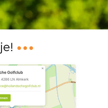
je!
×
che Golfclub
, 4286 LN Almkerk
ice@hollandschegolfclub.nl
annen