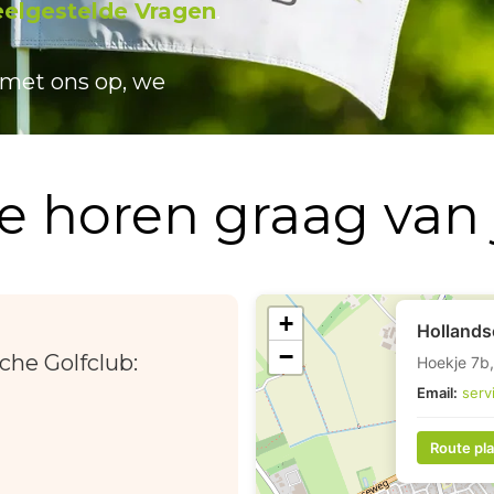
eelgestelde Vragen
.
met ons op, we
 horen graag van 
+
Hollands
−
he Golfclub:
Hoekje 7b
Email:
serv
Route pl