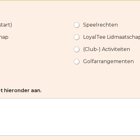
tart)
Speelrechten
chap
LoyalTee Lidmaatscha
(Club-) Activiteiten
Golfarrangementen
t hieronder aan.