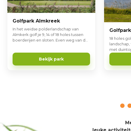
Golfpark Almkreek
In het weidse polderlandschap van
Golfpar
Almkerk golf je 9, 14 of 18 holes tussen
18 holes g
boerderijen en sloten. Even weg van de
landschap, 
drukte van alledag - Holland op z’n
met duintop
mooist.
typische Z
Bekijk park
Me
leuke activitei