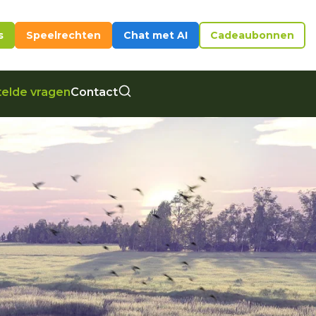
s
Speelrechten
Chat met AI
Cadeaubonnen
elde vragen
Contact