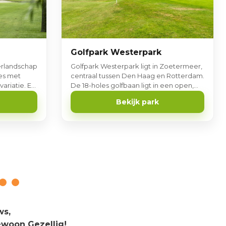
Golfpark Westerpark
erlandschap
Golfpark Westerpark ligt in Zoetermeer,
les met
centraal tussen Den Haag en Rotterdam.
ariatie. Er
De 18-holes golfbaan ligt in een open,
 3 baan.
groen en rustig landschap en biedt veel
Bekijk park
afwisseling. Op het park vind je ook een
grote Toptracer Range met 31
afslagplaatsen en een gezellige
brasserie.
ws,
ewoon Gezellig!