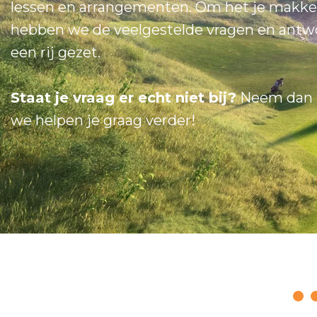
lessen en arrangementen. Om het je makkel
hebben we de veelgestelde vragen en antwo
een rij gezet.
Staat je vraag er echt niet bij?
Neem dan
we helpen je graag verder!