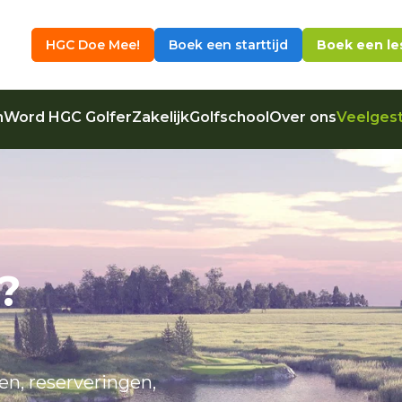
HGC Doe Mee!
Boek een starttijd
Boek een le
n
Word HGC Golfer
Zakelijk
Golfschool
Over ons
Veelgest
?
en, reserveringen,