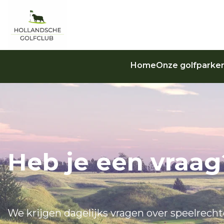
Home
Onze golfparke
Heb je een vraag
We krijgen dagelijks vragen over speelrecht