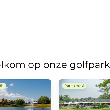
lkom op onze golfpark
ath
Purmerend