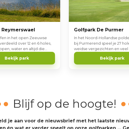
Golfpark De Purmer
k Reymerswael
In het Noord-Hollandse pold
olfen in het open Zeeuwse
bij Purmerend speel je 27 ho
verdeeld over 12 en 6 holes,
weidse vergezichten en veel v
pen, water en altijd die
is ook een kleine 9-holes PAR
eeuwse wind.
Bekijk park
Bekijk park
Blijf op de hoogte!
ld je aan voor de nieuwsbrief met het laatste nieu
ten
én wat er verder speelt op onze golfparken … G