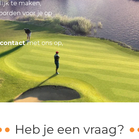
ijk te maken,
orden voor je op
contact
met ons op,
Heb je een vraag?