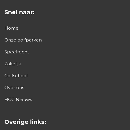
probeer golfdag
Snel naar:
Reymerswael
Home
08-08-2026
10:00
Onze golfparken
Speelrecht
0 plekken beschikbaar
Gratis
Zakelijk
Golfschool
Cees Schipperen - REY
Golfschool
Probeer Golfdag
Over ons
Vol geboekt
HGC Nieuws
Overige links:
themales