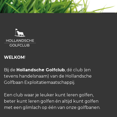
probeer golfdag
De Purmer
08-08-2026
10:00
-3 plekken beschikbaar
WELKOM
!
Gratis
Golfschool
Bij de
Hollandsche Golfclub
, dé club (en
Ed Vander - PUR
tevens handelsnaam) van de Hollandsche
Probeer Golfdag
Golfbaan Exploitatiemaatschappij.
Vol geboekt
Een club waar je leuker kunt leren golfen,
beter kunt leren golfen én altijd kunt golfen
met een glimlach op één van onze golfbanen.