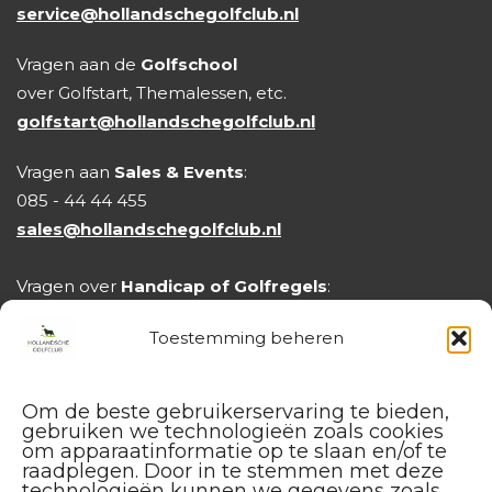
service@hollandschegolfclub.nl
Reymerswael
08-08-2026
Vragen aan de
Golfschool
13:00
over Golfstart, Themalessen, etc.
golfstart@hollandschegolfclub.nl
4 plekken beschikbaar
Vragen aan
Sales & Events
:
€ 16,25
Golfschool
085 - 44 44 455
Cees Schipperen - REY
sales@hollandschegolfclub.nl
Course management, hcp 45 en lager
Vragen over
Handicap of Golfregels
:
Boeken
handicap@hollandschegolfclub.nl
Toestemming beheren
Om de beste gebruikerservaring te bieden,
happy practice hour
gebruiken we technologieën zoals cookies
om apparaatinformatie op te slaan en/of te
raadplegen. Door in te stemmen met deze
technologieën kunnen we gegevens zoals