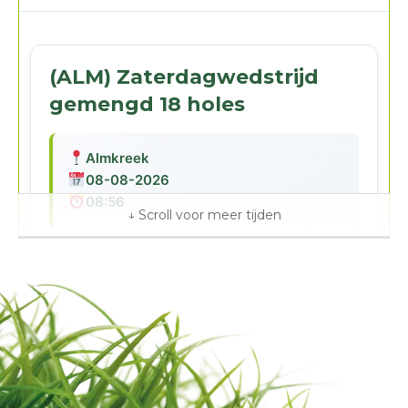
(ALM) Zaterdagwedstrijd
gemengd 18 holes
Almkreek
08-08-2026
08:56
24 plekken beschikbaar
Gratis
Clubactiviteiten
Boeken