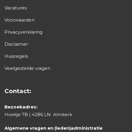
Vacatures
Reymerswael
Voorwaarden
08-08-2026
12:00
Privacyverklaring
Disclaimer
5 plekken beschikbaar
€ 16,25
Huisregels
Golfschool
Cees Schipperen - REY
Veelgestelde vragen
Bunkers, beginners - tot hcp 45
Contact:
Boeken
Bezoekadres:
Hoekje 7B | 4286 LN Almkerk
themales
Algemene vragen en (leden)administratie