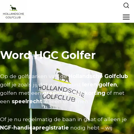
Word HGC Golfer
Op de golfparken van de
Hollandsche Golfclub
golf je zoals jij dat wilt. Je kunt
leren golfen
,
golfen met een
greenfee
, met
korting
of met
een
speelrecht
. Alleen of samen.
Of je nu regelmatig de baan in gaat of alleen je
NGF-handicapregistratie
nodig hebt – wij