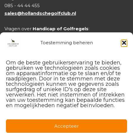
085 - 44 44 455
sales@hollandschegolfclub.nl
Vragen over
Handicap of Golfregels
:
handicap@hollandschegolfclub.nl
Toestemming beheren
Om de beste gebruikerservaring te bieden,
gebruiken we technologieën zoals cookies
om apparaatinformatie op te slaan en/of te
raadplegen. Door in te stemmen met deze
technologieën kunnen we gegevens zoals
surfgedrag of unieke ID's op deze site
verwerken. Het niet instemmen of intrekken
van uw toestemming kan bepaalde functies
en mogelijkheden negatief beïnvloeden.
Facebook
Instagram
Linkedin
Accepteer