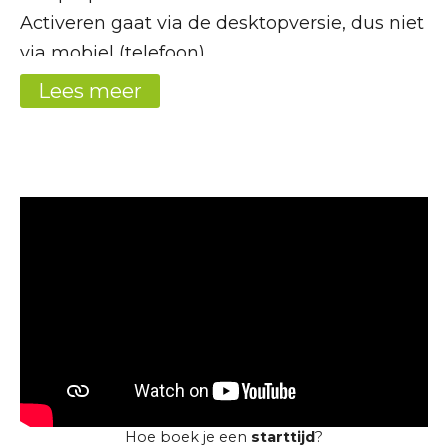
Activeren gaat via de desktopversie, dus niet
via mobiel (telefoon).
Lees meer
Klik op “Wachtwoord vergeten.”
Vul je e-mail adres in.
Je ontvangt de link om je wachtwoord in te
stellen.
Gebruik je nieuwe wachtwoord om in te
loggen op desktop en mobiel.
Vul je e-mail adres in.
Je ontvangt de link om je wachtwoord in te
stellen.
Gebruik je nieuwe wachtwoord om in te
loggen op desktop en mobiel.
Hoe boek je een
starttijd
?