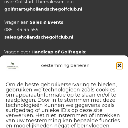
over Golfstart, Themalessen, etc.
golfstart@hollandschegolfclub.nl
Vragen aan
Sales & Events
:
085 - 44 44 455
sales@hollandschegolfclub.nl
Vragen over
Handicap of Golfregels
:
handicap@hollandschegolfclub.nl
Toestemming beheren
Om de beste gebruikerservaring te bieden,
gebruiken we technologieën zoals cookies
om apparaatinformatie op te slaan en/of te
raadplegen. Door in te stemmen met deze
technologieën kunnen we gegevens zoals
surfgedrag of unieke ID's op deze site
verwerken. Het niet instemmen of intrekken
van uw toestemming kan bepaalde functies
en mogelijkheden negatief beïnvloeden.