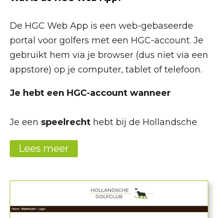
De HGC Web App is een web-gebaseerde portal vo
De HGC Web App is een web-gebaseerde
portal voor golfers met een HGC-account. Je
gebruikt hem via je browser (dus niet via een
appstore) op je computer, tablet of telefoon.
Je hebt een HGC-account wanneer
Je een
speelrecht
hebt bij de Hollandsche
Golfclub.
Lees meer
Je een
Handicapregistratie
hebt via de
Hollandsche Golfclub.
Je een
HGC loyaltee lid
bent.
Je een
handicapregistratie
hebt lopen via
Hollandsche Golfclub