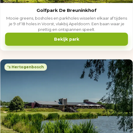
Golfpark De Breuninkhof
Mooie greens, bosholes en parkholes wisselen elkaar af tijdens
je 9 of 18 holes in Voorst, vlakbij Apeldoorn. Een baan waar je
prettig en ontspannen speelt.
Bekijk park
's Hertogenbosch