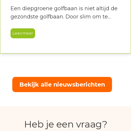
Een diepgroene golfbaan is niet altijd de
gezondste golfbaan. Door slim om te
gaan met beregening en onderhoud
stimuleren onze greenkeepers sterke
Lees meer
grassoorten en diepe wortelgroei, wat
zorgt voor betere speelomstandigheden
en een duurzamere baan.
Bekijk alle nieuwsberichten
Heb je een vraag?