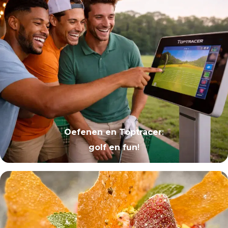
Oefenen en Toptracer
:
golf en fun
!