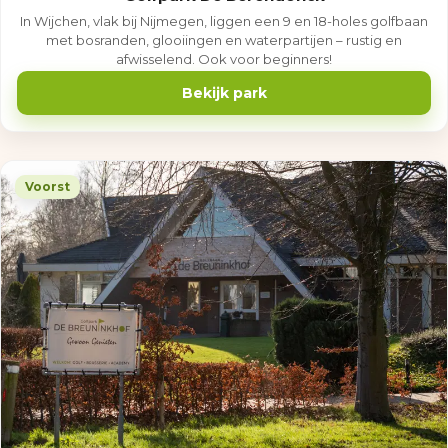
In Wijchen, vlak bij Nijmegen, liggen een 9 en 18-holes golfbaan
met bosranden, glooiingen en waterpartijen – rustig en
afwisselend. Ook voor beginners!
Bekijk park
Voorst