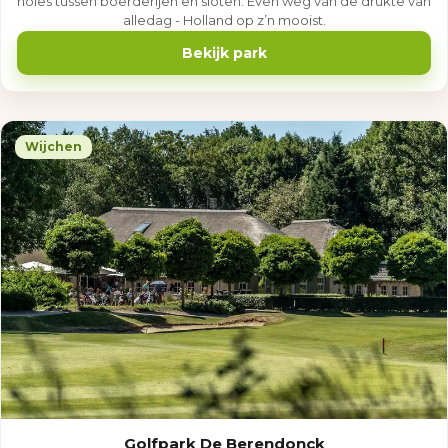
holes tussen boerderijen en sloten. Even weg van de drukte van
alledag - Holland op z’n mooist.
Bekijk park
Wijchen
Golfpark De Berendonck