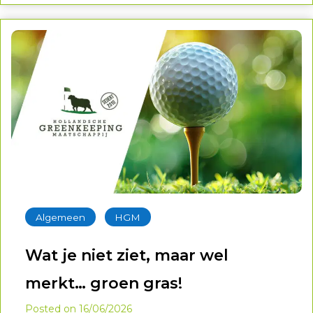
ontmoetingen samenkomen.
‐
Algemeen
HGM
Wat je niet ziet, maar wel
merkt… groen gras!
Posted on
16/06/2026