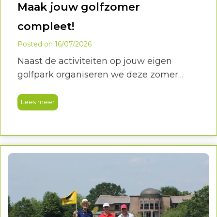
Maak jouw golfzomer
compleet!
Posted on
16/07/2026
Naast de activiteiten op jouw eigen
golfpark organiseren we deze zomer
verschillende landelijke Hollandsche
Golfclub activiteiten. Een leuke manier
Lees meer
om andere golfparken te ontdekken,
nieuwe golfers te ontmoeten én jezelf uit
te dagen.