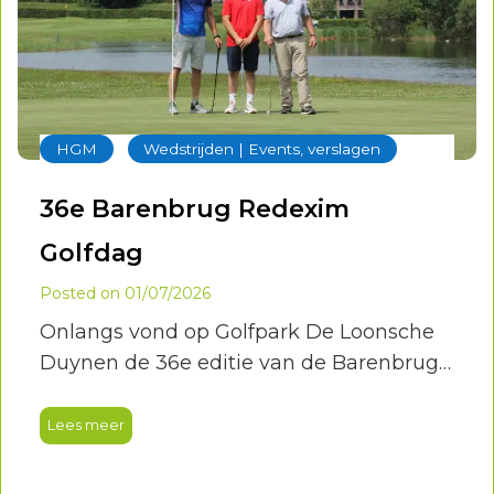
‐
HGM
Wedstrijden | Events, verslagen
36e Barenbrug Redexim
Golfdag
Posted on
01/07/2026
Onlangs vond op Golfpark De Loonsche
Duynen de 36e editie van de Barenbrug
Redexim Golfdag plaats. Een begrip
binnen de Nederlandse golf- en
Lees meer
greenkeepingsector, waar al jarenlang
kennisdeling, innovatie en waardevolle