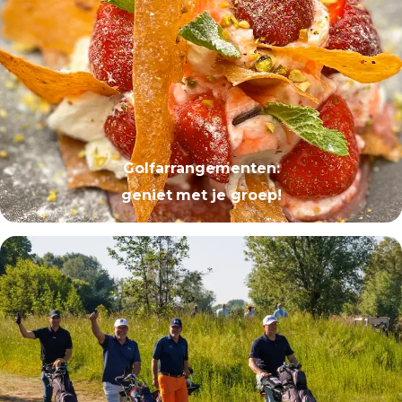
Golfarrangementen
:
geniet
met je groep!