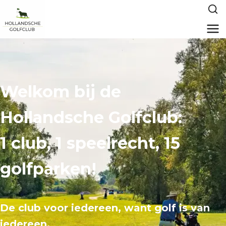
Welkom bij de
Hollandsche Golfclub:
1 club, 1 speelrecht, 15
golfparken!
De club voor iedereen, want golf is van
iedereen.