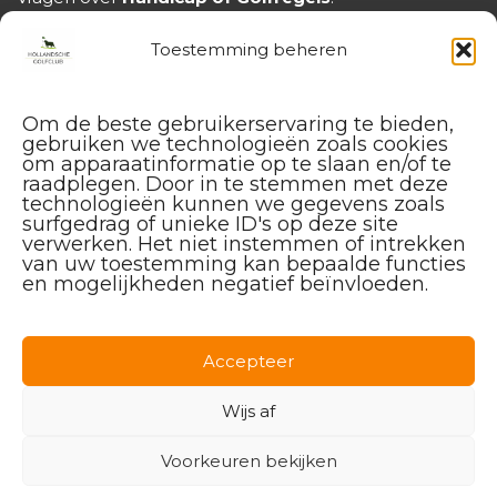
handicap@hollandschegolfclub.nl
Toestemming beheren
Om de beste gebruikerservaring te bieden,
gebruiken we technologieën zoals cookies
om apparaatinformatie op te slaan en/of te
raadplegen. Door in te stemmen met deze
technologieën kunnen we gegevens zoals
surfgedrag of unieke ID's op deze site
verwerken. Het niet instemmen of intrekken
van uw toestemming kan bepaalde functies
en mogelijkheden negatief beïnvloeden.
Facebook
Instagram
Linkedin
Accepteer
Wijs af
Voorkeuren bekijken
© 2026 Hollandsche Golfclub