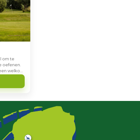
l om te
te oefenen.
reen welkom
 Gezellig!