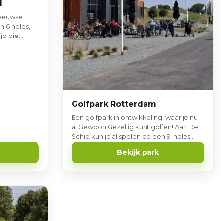
l
Zeeuwse
n 6 holes,
jd die
Golfpark Rotterdam
Een golfpark in ontwikkeling, waar je nu
al Gewoon Gezellig kunt golfen! Aan De
Schie kun je al spelen op een 9-holes
PAR 3 | 4 baan en op de tijdelijke lus
Bekijk park
grote baan. Je speelt in een open en
glooiend landschap met uitzicht op de
skyline van Rotterdam.