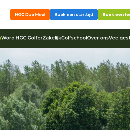
HGC Doe Mee!
Boek een starttijd
Boek een le
n
Word HGC Golfer
Zakelijk
Golfschool
Over ons
Veelgest