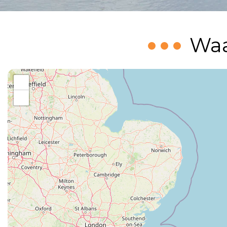
Waa
+
−