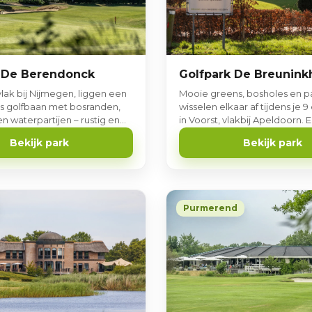
Golfpark De Breunink
 De Berendonck
Mooie greens, bosholes en p
vlak bij Nijmegen, liggen een
wisselen elkaar af tijdens je 9 
es golfbaan met bosranden,
in Voorst, vlakbij Apeldoorn.
n waterpartijen – rustig en
waar je prettig en ontspannen
. Ook voor beginners!
Bekijk park
Bekijk park
Purmerend