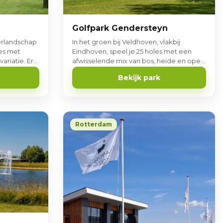
Golfpark Gendersteyn
erlandschap
In het groen bij Veldhoven, vlakbij
les met
Eindhoven, speel je 25 holes met een
ariatie. Er
afwisselende mix van bos, heide en open
 3 baan.
holes. Vlak bij Eindhoven, midden in de
Bekijk park
natuur.
Rotterdam