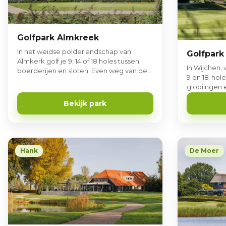
Golfpark Almkreek
In het weidse polderlandschap van
Golfpark
Almkerk golf je 9, 14 of 18 holes tussen
In Wijchen, 
boerderijen en sloten. Even weg van de
9 en 18-hol
drukte van alledag - Holland op z’n
glooiingen e
mooist.
afwisselend
Bekijk park
Hank
De Moer