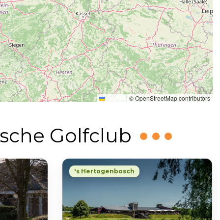
Leaflet
|
© OpenStreetMap contributors
dsche Golfclub
's Hertogenbosch