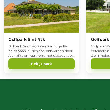
Golfpark Sint Nyk
Golfpark
Golfpark Sint Nyk is een prachtige 18-
Golfpark We
holes baan in Friesland, ontworpen door
centraal tu
Alan Rijks en Paul Rolin, met uitdagende
De 18-holes 
holes voor elk niveau.
groen en ru
Bekijk park
afwisseling.
grote Toptr
afslagplaat
brasserie.