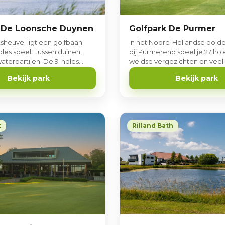
Golfpark De Purmer
 De Loonsche Duynen
In het Noord-Hollandse pold
tsheuvel ligt een golfbaan
bij Purmerend speel je 27 ho
oles speelt tussen duinen,
weidse vergezichten en veel v
aterpartijen. De 9-holes
is ook een kleine 9-holes PAR
n is ideaal om te leren
Bekijk park
Bekijk park
spel te verfijnen.
t
Rilland Bath