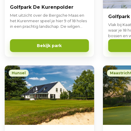
Golfpark De Kurenpolder
Met uitzicht over de Bergsche Maas en
Golfpark
het Kurenmeer speel je hier 9 of 18 holes
Vlak bij Kaa
in een prachtig landschap. De wilgen
waar je 18 h
geven de baan haar eigen karakter.
bossen en w
shortgolfbaa
Bekijk park
golfen of je 
Hunsel
Maastrich