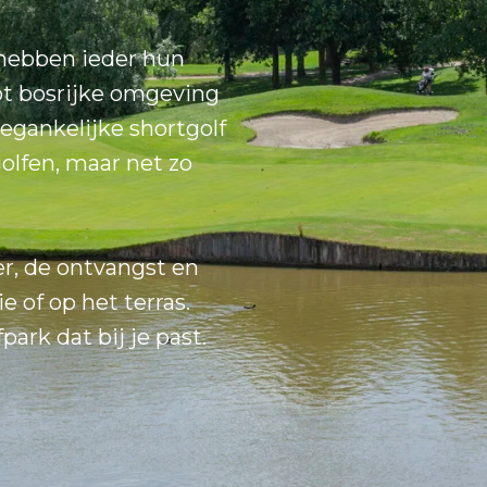
 hebben ieder hun
ot bosrijke omgeving
egankelijke shortgolf
golfen, maar net zo
er, de ontvangst en
e of op het terras.
park dat bij je past.