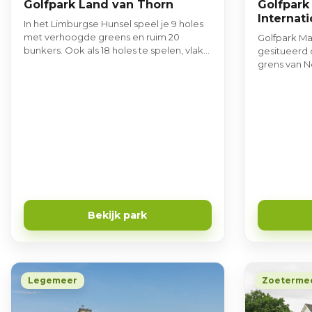
Golfpark Land van Thorn
Golfpark
Internati
In het Limburgse Hunsel speel je 9 holes
met verhoogde greens en ruim 20
Golfpark Maa
bunkers. Ook als 18 holes te spelen, vlak
gesitueerd 
bij Thorn.
grens van N
slechts een
het histori
Maastricht,
hoogstgele
Nederland. 
het prachtig
en ontdek al
oppervlakte 
Bekijk park
Legemeer
Zoeterme