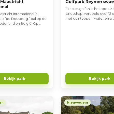
 Maastricht
Golfpark Reymerswae
onal
18 holes golfen in het open 
landschap, verdeeld over 12 e
stricht International is
met duintoppen, water en alti
op “de Dousberg,” pal op de
typische Zeeuwse wind.
ederland en België. Op
 steenworp verwijderd van
sch stadscentrum van
 speelt u op één van de
gen banen (90m) van
Geniet tijdens het spelen van
e uitzicht over het Maasdal
le 27 holes op een totale
van maar liefst 75 hectare!
Bekijk park
Bekijk park
er
Nieuwegein