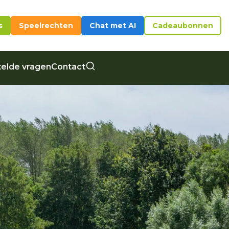
s
Speelrechten
Chat met AI
Cadeaubonnen
elde vragen
Contact