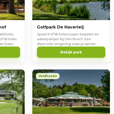
hof
Golfpark De Haverleij
arkholes
Speel 9 of 18 holes tussen kastelen en
of 18 holes
waterpartijen bij Den Bosch. Een
 Een baan
sfeervolle omgeving waar je samen
 speelt.
sportief speelt en ontspannen geniet.
Bekijk park
Veldhoven