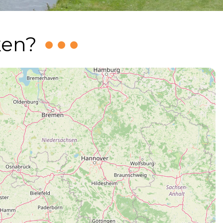
ken
?