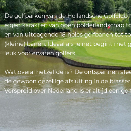
De golfparken van de Hollandsche Golfclub
eigen karakter: van open polderlandschap t
en van uitdagende 18-holes golfbanen tot to
(kleine) banen. Ideaal als je net begint met 
leuk voor ervaren golfers.
Wat overal hetzelfde is? De ontspannen sfe
de gewoon gezellige afsluiting in de brasseri
Verspreid over Nederland is er altijd een golf