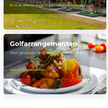
Er is er iedere maand één. Meer informatie
Golfarrangementen
Voor groepjes vanaf 9 personen of meer
Alle arrangementen