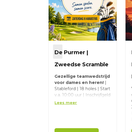
De Purmer |
Zweedse Scramble
Gezellige teamwedstrijd
voor dames en heren!
|
Stableford | 18 holes | Start
v.a. 10:00 uur | Inschrijfgeld
EUR 3 + credits per 9 holes
Lees meer
Wedstrijd informatie:
Je speelt in een team van
3 of 4 spelers.
De eerste 9 holes wordt er
strokeplay gespeeld en de