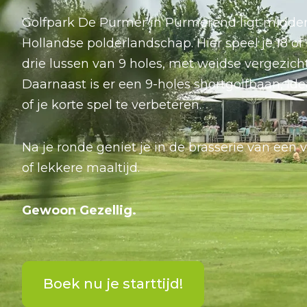
Golfpark De Purmer in Purmerend ligt midden
Hollandse polderlandschap. Hier speel je 18 of
drie lussen van 9 holes, met weidse vergezicht
Daarnaast is er een 9-holes shortgolfbaan, ide
of je korte spel te verbeteren.
Na je ronde geniet je in de brasserie van een v
of lekkere maaltijd.
Gewoon Gezellig.
Boek nu je starttijd!