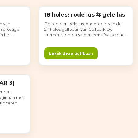
18 holes: rode lus ⇆ gele lus
18 holes
n van
De rode en gele lus, onderdeel van de
n prettige
27-holes golfbaan van Golfpark De
in het
Purmer, vormen samen een afwisselende
schap. De
18-holes ronde in het open Noord-
s en lange
Hollandse polderlandschap. Brede
n om te
fairways, waterpartijen en ruime greens
bekijk deze golfbaan
de
zorgen voor variatie, terwijl de lange
ig!
zichtlijnen rust en overzicht geven in het
spel. Gewoon gezellig!
PAR 3)
ereen.
beginnen met
ctioneren.