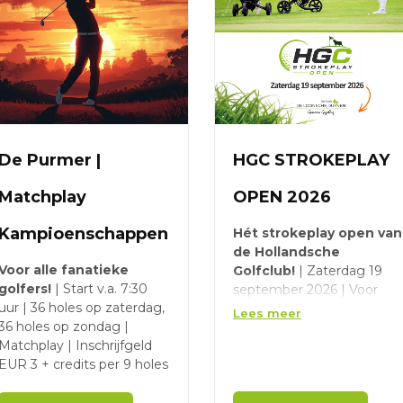
De Purmer |
HGC STROKEPLAY
Matchplay
OPEN 2026
Kampioenschappen
Hét strokeplay open van
de Hollandsche
Voor alle fanatieke
Golfclub!
| Zaterdag 19
golfers!
| Start v.a. 7:30
september 2026 | Voor
uur | 36 holes op zaterdag,
dames én heren met een
Lees meer
36 holes op zondag |
max. hcp. 18 |
Golfpark
Matchplay | Inschrijfgeld
De Loonsche Duynen
|
EUR 3 + credits per 9 holes
Eerste starttijd om 10:30
uur | Strokeplay 18 holes