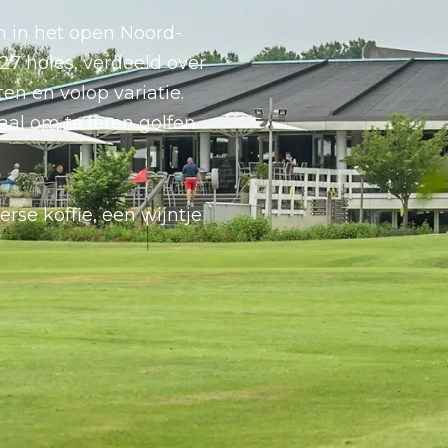
 in het open Noord-
 27 holes, verdeeld over
en en volop variatie.
aal om te leren golfen
erse koffie, een wijntje