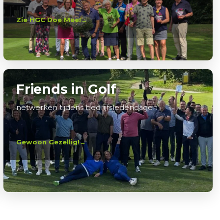
Zie HGC Doe Mee!
Friends in Golf
netwerken tijdens bedrijfsledendagen
Gewoon Gezellig!