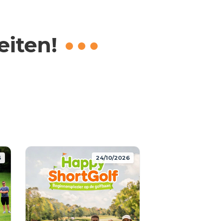
eiten!
6
24/10/2026
HE