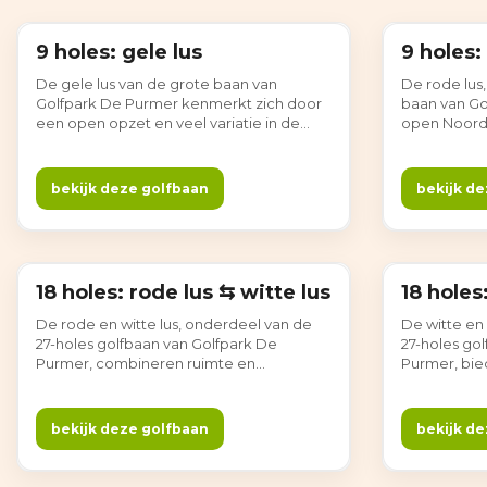
9 holes: gele lus
9 holes:
9 holes
9 holes
De gele lus van de grote baan van
De rode lus
Golfpark De Purmer kenmerkt zich door
baan van Gol
een open opzet en veel variatie in de
open Noord-
holes, midden in het Noord-Hollandse
Brede fairwa
polderlandschap. Waterpartijen en ruime
zichtlijnen 
greens bepalen het spel, terwijl rust en
overzichteli
bekijk deze golfbaan
bekijk de
overzicht de ronde kenmerken. Gewoon
met volop r
gezellig!
gezellig!
18 holes: rode lus ⇆ witte lus
18 holes
18 holes
18 holes
De rode en witte lus, onderdeel van de
De witte en
27-holes golfbaan van Golfpark De
27-holes go
Purmer, combineren ruimte en
Purmer, bi
afwisseling tot een prettige 18-holes
18-holes ro
ronde. De open opzet, brede fairways en
zichtlijnen.
waterpartijen maken elke ronde
zorgt voor af
bekijk deze golfbaan
bekijk de
overzichtelijk en ontspannen om te
typisch op
spelen. Gewoon gezellig!
gezellig!