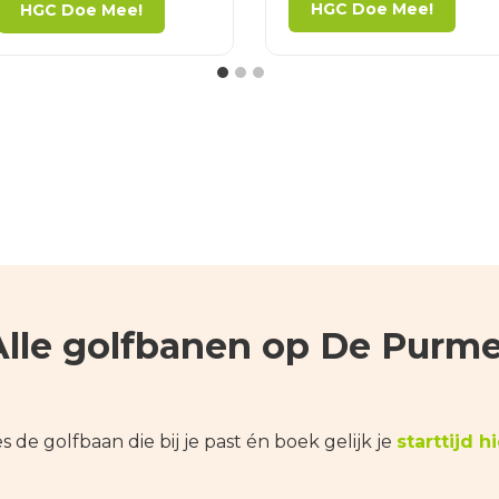
HGC Doe Mee!
HGC Doe Mee!
Meer informatie
én aanmelden,
klik
hier
!
Alle golfbanen op De Purme
es de golfbaan die bij je past én boek gelijk je
starttijd hi