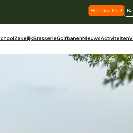
HGC Doe Mee!
Ba
school
Zakelijk
Brasserie
Golfbanen
Nieuws
Activiteiten
V