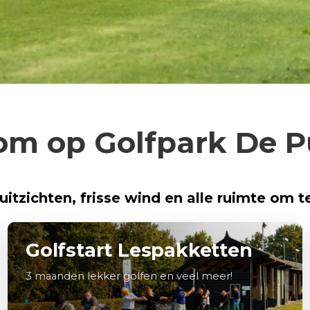
m op Golfpark De 
itzichten, frisse wind en alle ruimte om t
Golfstart Lespakketten
3 maanden lekker golfen en veel meer!