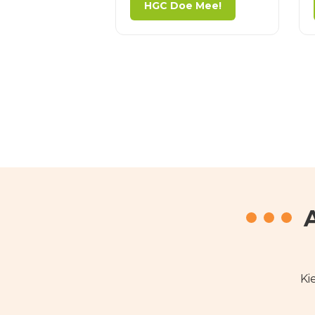
HGC Doe Mee!
tweede 9 holes is op basis
van stableford.
De gehele wedstrijd is met
3/4 handicap verrekening.
Van elke speler moet
minimaal 2 afslagen van
beide 9 holes worden
gekozen.
Ki