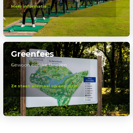
Meer informatie
Greenfees
Gewoon eerlijke tarieven
Ze staan allemaal op een rijtje.