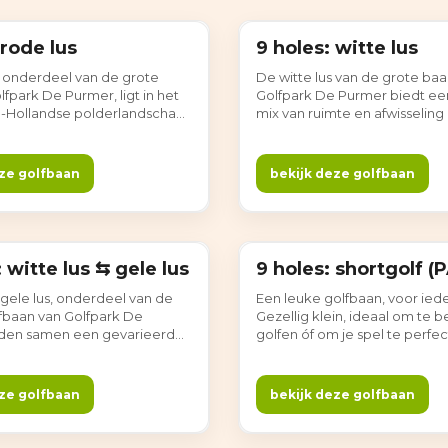
 rode lus
9 holes: witte lus
9 holes
, onderdeel van de grote
De witte lus van de grote baa
fpark De Purmer, ligt in het
Golfpark De Purmer biedt ee
Hollandse polderlandschap.
mix van ruimte en afwisseling 
ys, waterpartijen en lange
Noord-Hollandse polderland
zorgen voor een
open structuur, brede fairway
jke en afwisselende ronde,
zichtlijnen maken deze lus fij
ze golfbaan
bekijk deze golfbaan
uimte in het spel. Gewoon
spelen, met steeds wisselen
vergezichten. Gewoon gezell
: witte lus ⇆ gele lus
9 holes: shortgolf (
9 holes
 gele lus, onderdeel van de
Een leuke golfbaan, voor ied
lfbaan van Golfpark De
Gezellig klein, ideaal om te 
eden samen een gevarieerde
golfen óf om je spel te perfe
nde met veel ruimte en lange
 De combinatie van lussen
wisseling in het spel, in een
ze golfbaan
bekijk deze golfbaan
en polderomgeving. Gewoon