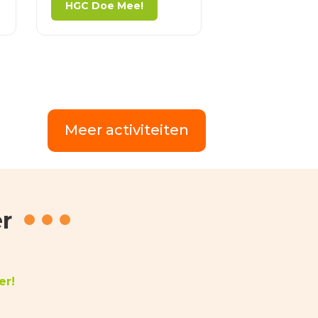
HGC Doe Mee!
HGC Doe Me
Start om: 15:30 uur
Meer activiteiten
r
er!