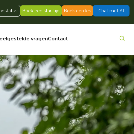
anstatus
Boek een starttijd
Boek een les
Chat met AI
eelgestelde vragen
Contact