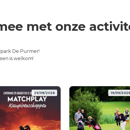
ee met onze activit
olfpark De Purmer!
een is welkom!
29/08/2026
19/09/202