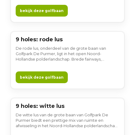
bepalen het spel, terwijl rust en overzicht de ronde
kenmerken. Gewoon gezellig!
bekijk deze golfbaan
9 holes: rode lus
9 holes
De rode lus, onderdeel van de grote baan van
Golfpark De Purmer, ligt in het open Noord-
Hollandse polderlandschap. Brede fairways,
waterpartijen en lange zichtlijnen zorgen voor een
overzichtelijke en afwisselende ronde, met volop
ruimte in het spel. Gewoon gezellig!
bekijk deze golfbaan
9 holes: witte lus
9 holes
De witte lus van de grote baan van Golfpark De
Purmer biedt een prettige mix van ruimte en
afwisseling in het Noord-Hollandse polderlandschap.
De open structuur, brede fairways en lange