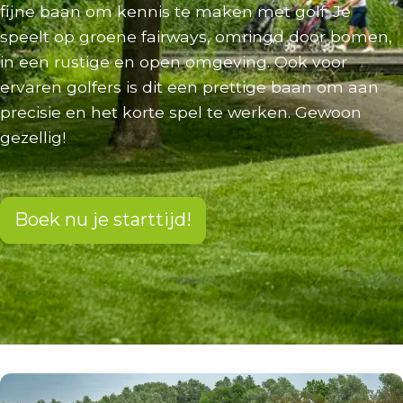
fijne baan om kennis te maken met golf. Je
speelt op groene fairways, omringd door bomen,
in een rustige en open omgeving. Ook voor
ervaren golfers is dit een prettige baan om aan
precisie en het korte spel te werken. Gewoon
gezellig!
Boek nu je starttijd!