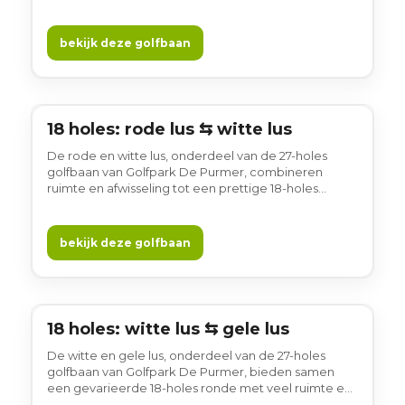
Hollandse polderlandschap. Brede fairways,
waterpartijen en ruime greens zorgen voor variatie,
terwijl de lange zichtlijnen rust en overzicht geven in
bekijk deze golfbaan
het spel. Gewoon gezellig!
18 holes: rode lus ⇆ witte lus
18 holes
De rode en witte lus, onderdeel van de 27-holes
golfbaan van Golfpark De Purmer, combineren
ruimte en afwisseling tot een prettige 18-holes
ronde. De open opzet, brede fairways en
waterpartijen maken elke ronde overzichtelijk en
ontspannen om te spelen. Gewoon gezellig!
bekijk deze golfbaan
18 holes: witte lus ⇆ gele lus
18 holes
De witte en gele lus, onderdeel van de 27-holes
golfbaan van Golfpark De Purmer, bieden samen
een gevarieerde 18-holes ronde met veel ruimte en
lange zichtlijnen. De combinatie van lussen zorgt