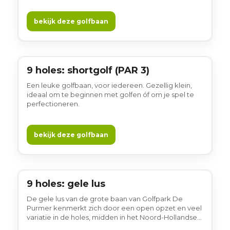
voor afwisseling in het spel, in een typisch open
polderomgeving. Gewoon gezellig!
bekijk deze golfbaan
9 holes: shortgolf (PAR 3)
9 holes
Een leuke golfbaan, voor iedereen. Gezellig klein,
ideaal om te beginnen met golfen óf om je spel te
perfectioneren.
bekijk deze golfbaan
9 holes: gele lus
9 holes
De gele lus van de grote baan van Golfpark De
Purmer kenmerkt zich door een open opzet en veel
variatie in de holes, midden in het Noord-Hollandse
polderlandschap. Waterpartijen en ruime greens