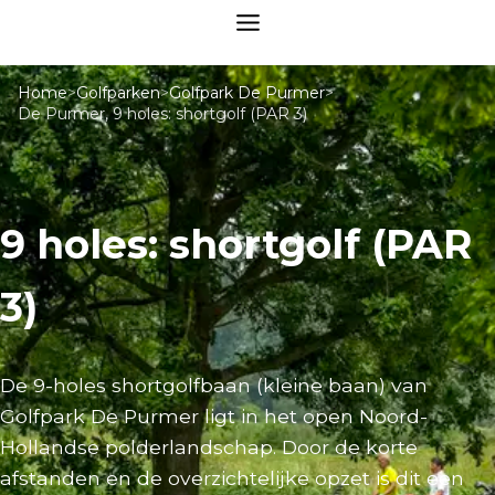
Home
>
Golfparken
>
Golfpark De Purmer
>
De Purmer, 9 holes: shortgolf (PAR 3)
9 holes: shortgolf (PAR
3)
De 9-holes shortgolfbaan (kleine baan) van
Golfpark De Purmer ligt in het open Noord-
Hollandse polderlandschap. Door de korte
afstanden en de overzichtelijke opzet is dit een