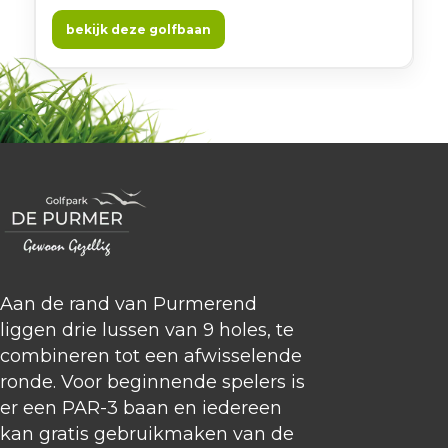
zichtlijnen maken deze lus fijn om te spelen, met
steeds wisselende vergezichten. Gewoon gezellig!
bekijk deze golfbaan
Aan de rand van Purmerend
liggen drie lussen van 9 holes, te
combineren tot een afwisselende
ronde. Voor beginnende spelers is
er een PAR-3 baan en iedereen
kan gratis gebruikmaken van de