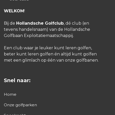
vanzelf vooruit."
WELKOM
!
Een golfles op maat
Bij de
Hollandsche Golfclub
, dé club (en
"Een succesvolle golfles begint bij goed
tevens handelsnaam) van de Hollandsche
Golfbaan Exploitatiemaatschappij.
luisteren. Iedere speler heeft andere
behoeften en verwachtingen. Door goed te
Een club waar je leuker kunt leren golfen,
kijken en te luisteren, bied ik een les aan die
beter kunt leren golfen én altijd kunt golfen
past bij de persoon die voor me staat. Of het
met een glimlach op één van onze golfbanen.
nu gaat om het verbeteren van de swing,
meer controle op de greens of simpelweg
Snel naar:
meer vertrouwen krijgen in het spel - mijn
aanpak blijft persoonlijk en op maat
Home
gemaakt."
Onze golfparken
Golf is leren en blijven genieten