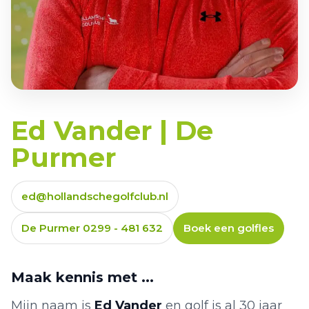
Ed Vander | De
Purmer
ed@hollandschegolfclub.nl
De Purmer 0299 - 481 632
Boek een golfles
Maak kennis met ...
Mijn naam is
Ed Vander
en golf is al 30 jaar