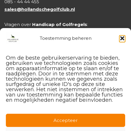
van het spel, is mijn missie geslaagd."
085 - 44 44 455
sales@hollandschegolfclub.nl
Wil jij werken aan je golfspel met een
nuchtere en ervaren coach? Boek dan een les
Vragen over
Handicap of Golfregels
:
bij mij en ervaar hoe plezier en progressie
handicap@hollandschegolfclub.nl
Toestemming beheren
hand in hand gaan. Tot snel op Golfpark De
Purmer óf ShortGolf Utrecht.
Om de beste gebruikerservaring te bieden,
gebruiken we technologieën zoals cookies
om apparaatinformatie op te slaan en/of te
raadplegen. Door in te stemmen met deze
technologieën kunnen we gegevens zoals
surfgedrag of unieke ID's op deze site
verwerken. Het niet instemmen of intrekken
van uw toestemming kan bepaalde functies
en mogelijkheden negatief beïnvloeden.
Facebook
Instagram
Linkedin
Accepteer