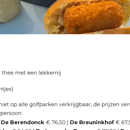
| thee met een lekkernij
htjes)
iet op alle golfparken verkrijgbaar, de prijzen ver
 persoon:
|
De Berendonck
€ 76,50 |
De Breuninkhof
€ 67,