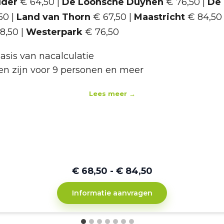
lder
€ 64,50 |
De Loonsche Duynen
€ 76,50 |
De
50 |
Land van Thorn
€ 67,50 |
Maastricht
€ 84,50 
8,50 |
Westerpark
€ 76,50
asis van nacalculatie
n zijn voor 9 personen en meer
Lees meer →
€ 68,50 - € 84,50
Informatie aanvragen