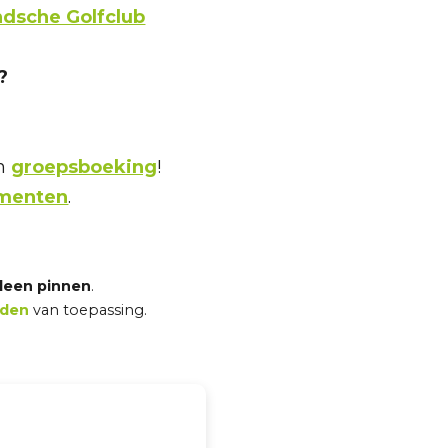
ndsche Golfclub
?
en
groepsboeking
!
ementen
.
lleen pinnen
.
rden
van toepassing.