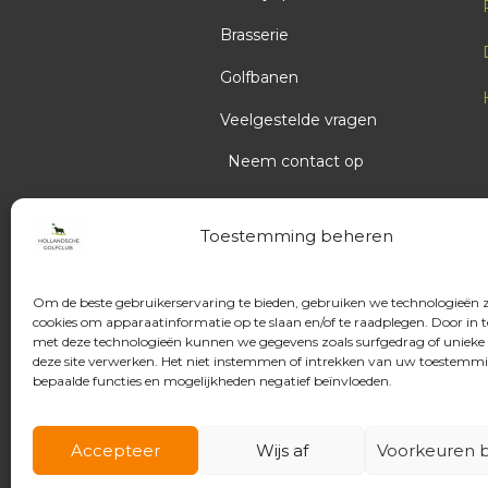
Brasserie
17:00
Golfbanen
Veelgestelde vragen
17:08
Neem contact op
17:16
Toestemming beheren
17:24
Om de beste gebruikerservaring te bieden, gebruiken we technologieën 
cookies om apparaatinformatie op te slaan en/of te raadplegen. Door in
17:32
met deze technologieën kunnen we gegevens zoals surfgedrag of unieke 
deze site verwerken. Het niet instemmen of intrekken van uw toestemm
bepaalde functies en mogelijkheden negatief beïnvloeden.
17:40
Accepteer
Wijs af
Voorkeuren b
17:48