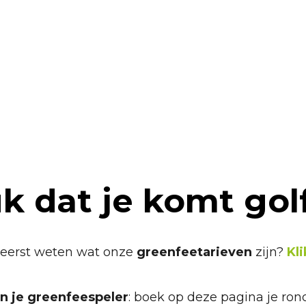
starttijd – R
k dat je komt gol
e eerst weten wat onze
greenfeetarieven
zijn?
Kli
n je greenfeespeler
: boek op deze pagina je ron