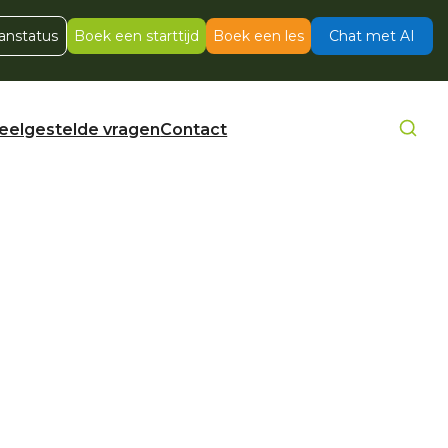
anstatus
Boek een starttijd
Boek een les
Chat met AI
eelgestelde vragen
Contact