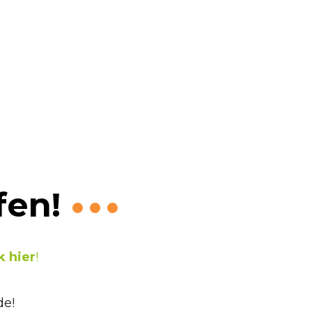
eymerswael
fen!
k hier
!
de!