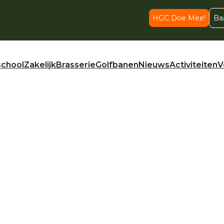
HGC Doe Mee!
Ba
school
Zakelijk
Brasserie
Golfbanen
Nieuws
Activiteiten
V