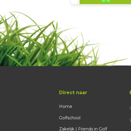
15:48
16:04
16:12
16:20
16:28
Direct naar
Home
16:44
Golfschool
16:52
Zakelijk | Friends in Golf