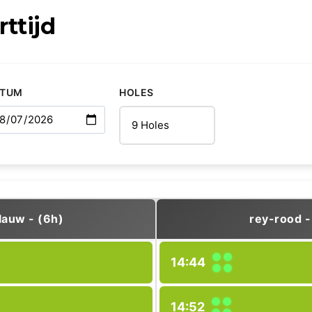
rttijd
ATUM
HOLES
lauw - (6h)
rey-rood -
14:44
14:52