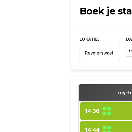
Boek je sta
LOKATIE:
D
rey-b
14:36
14:44