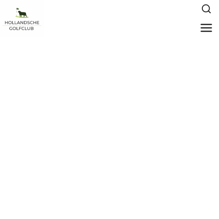
HGC LoyalTee