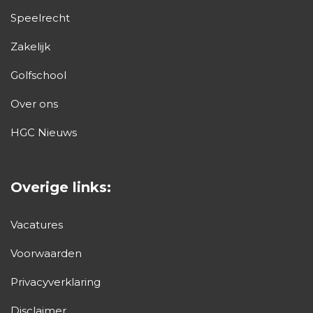
Speelrecht
15:52
Zakelijk
16:00
Golfschool
Over ons
16:08
HGC Nieuws
16:16
Overige links:
16:24
Vacatures
16:32
Voorwaarden
Privacyverklaring
16:40
Disclaimer