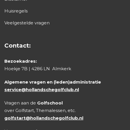
16:48
Huisregels
Veelgestelde vragen
16:56
Contact:
17:04
Bezoekadres:
17:12
Hoekje 7B | 4286 LN Almkerk
Algemene vragen en (leden)administratie
17:20
service@hollandschegolfclub.nl
Vragen aan de
Golfschool
17:28
over Golfstart, Themalessen, etc.
golfstart@hollandschegolfclub.nl
17:36