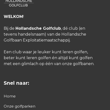
14:56
WELKOM
!
15:04
Bij de
Hollandsche Golfclub
, dé club (en
tevens handelsnaam) van de Hollandsche
Golfbaan Exploitatiemaatschappij.
15:12
Een club waar je leuker kunt leren golfen,
15:20
beter kunt leren golfen én altijd kunt golfen
met een glimlach op één van onze golfbanen.
15:28
Snel naar:
15:36
Home
15:44
Onze golfparken