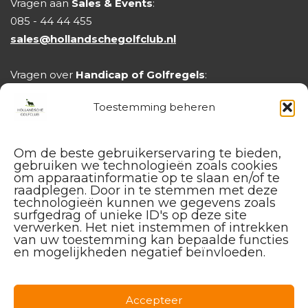
Vragen aan
Sales & Events
:
085 - 44 44 455
17:44
sales@hollandschegolfclub.nl
17:52
Vragen over
Handicap of Golfregels
:
handicap@hollandschegolfclub.nl
Toestemming beheren
18:00
Om de beste gebruikerservaring te bieden,
18:08
gebruiken we technologieën zoals cookies
om apparaatinformatie op te slaan en/of te
raadplegen. Door in te stemmen met deze
technologieën kunnen we gegevens zoals
18:16
surfgedrag of unieke ID's op deze site
verwerken. Het niet instemmen of intrekken
van uw toestemming kan bepaalde functies
18:24
en mogelijkheden negatief beïnvloeden.
18:32
Facebook
Instagram
Linkedin
Accepteer