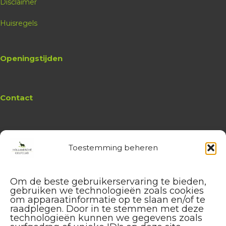
Disclaimer
09:24
Huisregels
09:48
Openingstijden
10:12
Contact
10:20
10:36
Toestemming beheren
Website
Hollandsche Golfclub
10:52
Algemene vragen en (leden-)
Om de beste gebruikerservaring te bieden,
administratie
gebruiken we technologieën zoals cookies
service@hollandschegolfclub.nl
om apparaatinformatie op te slaan en/of te
11:16
raadplegen. Door in te stemmen met deze
technologieën kunnen we gegevens zoals
Vragen aan de
Golfschool