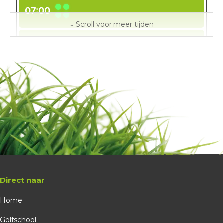
07:00
07:08
07:16
07:24
07:32
07:40
Direct naar
Home
07:48
Golfschool