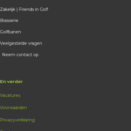
07:56
Zakelijk | Friends in Golf
Brasserie
08:04
Golfbanen
08:12
Veelgestelde vragen
Neem contact op
08:20
08:28
En verder
Vacatures
08:36
Voorwaarden
08:44
Privacyverklaring