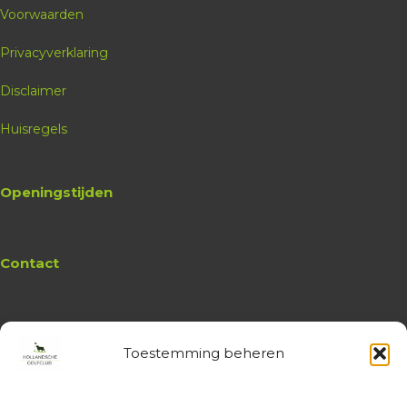
Voorwaarden
Privacyverklaring
Disclaimer
Huisregels
Openingstijden
Contact
Toestemming beheren
Website
Hollandsche Golfclub
Algemene vragen en (leden-)