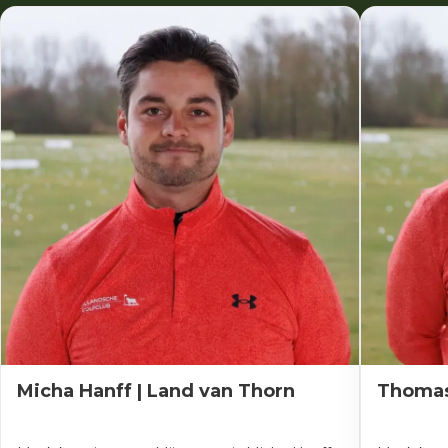
Micha Hanff | Land van Thorn
Thomas