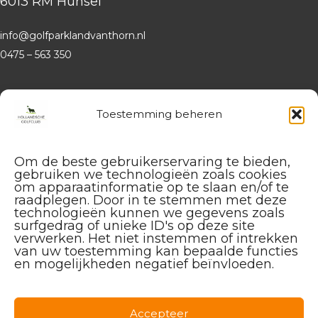
6013 RM Hunsel
info@golfparklandvanthorn.nl
0475 – 563 350
Website
Hollandsche Golfclub
Toestemming beheren
Algemene vragen en (leden-)
administratie
Om de beste gebruikerservaring te bieden,
service@hollandschegolfclub.nl
gebruiken we technologieën zoals cookies
om apparaatinformatie op te slaan en/of te
Vragen aan de
Golfschool
raadplegen. Door in te stemmen met deze
over Golfstart, Themalessen, etc.
technologieën kunnen we gegevens zoals
surfgedrag of unieke ID's op deze site
golfstart@hollandschegolfclub.nl
verwerken. Het niet instemmen of intrekken
van uw toestemming kan bepaalde functies
Vragen aan
Sales & Events
:
en mogelijkheden negatief beïnvloeden.
085 – 44 44 455
sales@hollandschegolfclub.nl
Accepteer