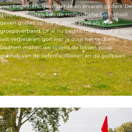
voor beginners, gevorderde en ervaren golfers. De
golfprofessionals van de Hollandsche Golfschool
geven golfles op maat, zowel privé als in
groepsverband. Of je nu begint met golf of je spel
wilt verbeteren: golf leer je door het te doen.
Daarom maken we tijdens de lessen volop
gebruik van de oefenfaciliteiten en de golfbaan.