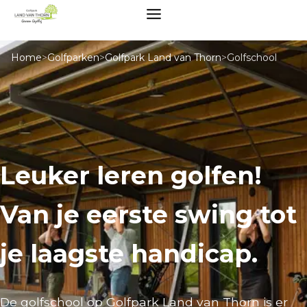
Home
>
Golfparken
>
Golfpark Land van Thorn
>
Golfschool
Leuker leren golfen!
Van je eerste swing tot
je laagste handicap.
De golfschool op Golfpark Land van Thorn is er