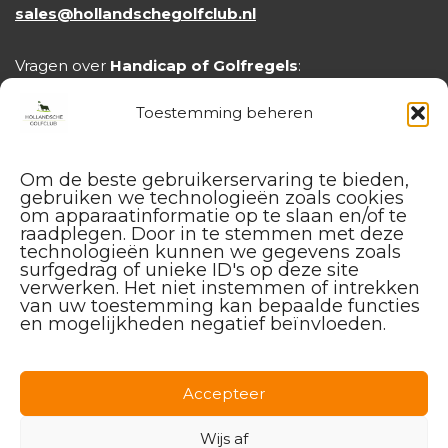
sales@hollandschegolfclub.nl
Vragen over
Handicap of Golfregels
:
handicap@hollandschegolfclub.nl
Toestemming beheren
Om de beste gebruikerservaring te bieden,
gebruiken we technologieën zoals cookies
om apparaatinformatie op te slaan en/of te
raadplegen. Door in te stemmen met deze
technologieën kunnen we gegevens zoals
surfgedrag of unieke ID's op deze site
verwerken. Het niet instemmen of intrekken
van uw toestemming kan bepaalde functies
en mogelijkheden negatief beïnvloeden.
Facebook
Instagram
Linkedin
Accepteer
Wijs af