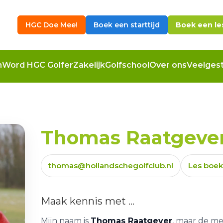
HGC Doe Mee!
Boek een starttijd
Boek een le
n
Word HGC Golfer
Zakelijk
Golfschool
Over ons
Veelgest
Thomas Raatgever
thomas@hollandschegolfclub.nl
Les boek
Maak kennis met ...
Mijn naam is
Thomas Raatgever
, maar de m