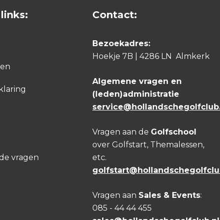
links:
Contact:
en
voud
Bezoekadres:
otiverend. Voor mij draait een golfles
Hoekje 7B | 4286 LN Almkerk
den
begrijpen van het waarom achter elke
Algemene vragen en
n beter gaan spelen, maar ook echt
klaring
(leden)administratie
j doet.
service@hollandschegolfclub.
s dat een golfer met meer kennis en
wam. Iedere golfer leert op zijn eigen
Vragen aan de
Golfschool
persoon, zijn of haar leerstijl en
over Golfstart, Themalessen,
lde vragen
etc.
e speler wil bereiken en stem mijn
golfstart@hollandschegolfclu
n een positieve mindset
Vragen aan
Sales & Events
:
085 - 44 44 455
ie. Ik weet hoe ik een boodschap op