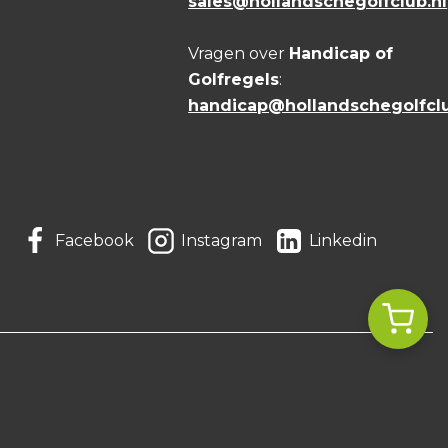
sales@hollandschegolfclub.nl
ers niet alleen horen wat ze moeten
Vragen over
Handicap of
Golfregels
:
 is een uitdagende sport, misschien wel
handicap@hollandschegolfclu
ld, doorzettingsvermogen en een
eerlingen graag mee.
, waarbij ik golfers begeleid van waar
Facebook
Instagram
Linkedin
oel.
.
de fout te corrigeren.
nalyses voor de gemiddelde golfer.