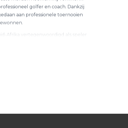
professioneel golfer en coach. Dankzij
gedaan aan professionele toernooien
 gewonnen.
id-Afrika vertegenwoordigd als speler
ngen in de KZN-regio van Zuid-Afrika.
dere het winnen van de KZN Regional
r evenementen, en het begeleiden van
ok bijgedragen aan vak- en
ikkelen.