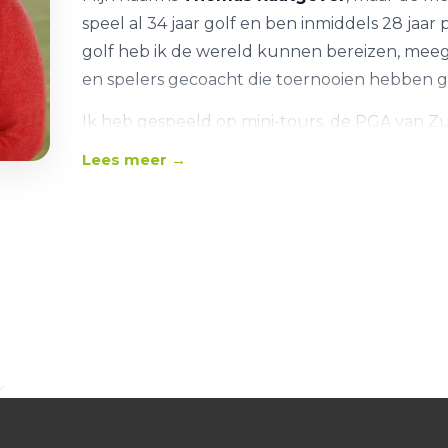
speel al 34 jaar golf en ben inmiddels 28 jaar 
golf heb ik de wereld kunnen bereizen, mee
en spelers gecoacht die toernooien hebben
Ik heb gespeeld op mini-tours, de PGA van Zu
en was examinator en mentor voor PGA-leerli
Lees meer →
Hoogtepunten in mijn carrière zijn onder an
Order of Merit, diverse Pro-Ams en mini-tou
topspelers naar succes op de tour.
Naast mijn eigen ervaring als speler heb ik o
golfmagazines en blijf ik mezelf continu ontw
Certificeringen
UK Qualified PGA Professional
AAA-status van de PGA Zuid-Afrika
TPI-gecertificeerd