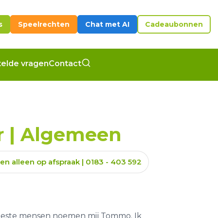
s
Speelrechten
Chat met AI
Cadeaubonnen
elde vragen
Contact
 | Algemeen
en alleen op afspraak | 0183 - 403 592
eeste mensen noemen mij Tommo. Ik