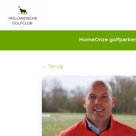
Home
Onze golfparke
← Terug