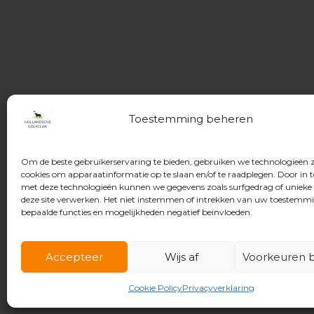
Toestemming beheren
Om de beste gebruikerservaring te bieden, gebruiken we technologieën 
cookies om apparaatinformatie op te slaan en/of te raadplegen. Door in
met deze technologieën kunnen we gegevens zoals surfgedrag of unieke 
deze site verwerken. Het niet instemmen of intrekken van uw toestemm
bepaalde functies en mogelijkheden negatief beïnvloeden.
Accepteer
Wijs af
Voorkeuren b
© 2026 Hollandsche Golfclub
Cookie Policy
Privacyverklaring