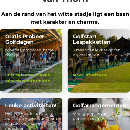
Aan de rand van het witte stadje ligt een baan
met karakter én charme.
Gratis Probeer
Golfstart
Golfdagen
Lespakketten
proefles, proberen, hapje,
3 maanden lekker golfen
drankje
en veel meer!
Er is er iedere maand
Meer informatie
één. Meer informatie
Leuke activiteiten!
Golfarrangementen
Hier vind je alle activiteiten
Voor groepjes vanaf 9
op Golfpark Land van Thorn
personen of meer
en iedereen kan
meedoen!