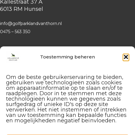
Kallestraat 37 A
6013 RM Hunsel
info@golfparklandvanthorn.nl
0475 – 563 350
Website
Hollandsche Golfclub
Toestemming beheren
Algemene vragen en (leden-)
administratie
Om de beste gebruikerservaring te bieden,
service@hollandschegolfclub.nl
gebruiken we technologieën zoals cookies
om apparaatinformatie op te slaan en/of te
Vragen aan de
Golfschool
raadplegen. Door in te stemmen met deze
over Golfstart, Themalessen, etc.
technologieën kunnen we gegevens zoals
surfgedrag of unieke ID's op deze site
golfstart@hollandschegolfclub.nl
verwerken. Het niet instemmen of intrekken
van uw toestemming kan bepaalde functies
Vragen aan
Sales & Events
:
en mogelijkheden negatief beïnvloeden.
085 – 44 44 455
sales@hollandschegolfclub.nl