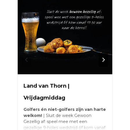
Land van Thorn |
Vrijdagmiddag
Golfers én niet-golfers zijn van harte
H
welkom!
| Sluit de week Gewoon
H
Gezellig af: speel mee met een
s
gezellige 9-holes wedstrijd óf kom vanaf
m