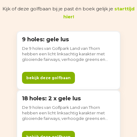
Kijk of deze golfbaan bij je past én boek gelijk je
starttijd
hier!
9 holes: gele lus
9 holes
De 9 holes van Golfpark Land van Thorn
hebben een licht linksachtig karakter met
glooiende fairways, verhoogde greens en
strategisch geplaatste bunkers. Deze lus is ook
als 18 holes te spelen, waarbij je dezelfde
afslagplaatsen gebruikt. Een fijne, rustige plek
bekijk deze golfbaan
om te golfen — altijd in een gewoon gezellige
Limburgse sfeer.
18 holes: 2 x gele lus
18 holes
De 9 holes van Golfpark Land van Thorn
hebben een licht linksachtig karakter met
glooiende fairways, verhoogde greens en
strategisch geplaatste bunkers. Deze lus is ook
als 18 holes te spelen, waarbij je dezelfde
afslagplaatsen gebruikt. Een fijne, rustige plek
bekijk deze golfbaan