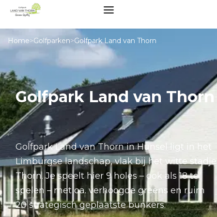
Home
>
Golfparken
>
Golfpark Land van Thorn
Golfpark Land van Thorn
Golfpark Land van Thorn in Hunsel ligt in het
Limburgse landschap, vlak bij het witte stadje
Thorn. Je speelt hier 9 holes – ook als 18 te
spelen – met oa. verhoogde greens en ruim
20 strategisch geplaatste bunkers.