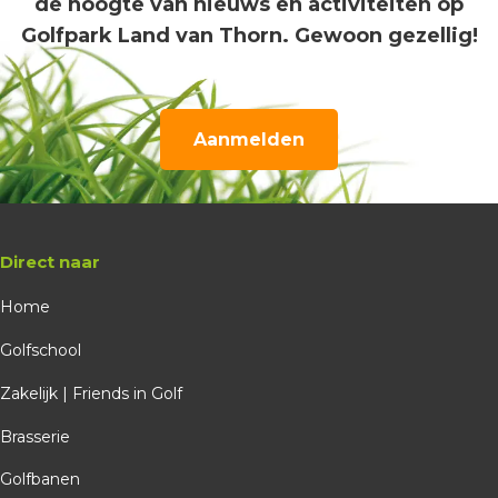
de hoogte van nieuws en activiteiten op
Golfpark Land van Thorn. Gewoon gezellig!
Aanmelden
Direct naar
Home
Golfschool
Zakelijk | Friends in Golf
Brasserie
Golfbanen