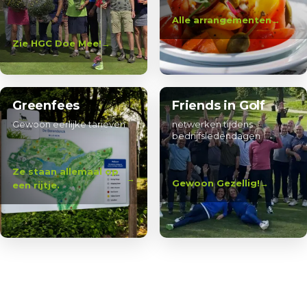
Alle arrangementen
Zie HGC Doe Mee!
Greenfees
Friends in Golf
Gewoon eerlijke tarieven
netwerken tijdens
bedrijfsledendagen
Ze staan allemaal op
Gewoon Gezellig!
een rijtje.