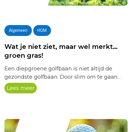
Algemeen
HGM
Wat je niet ziet, maar wel merkt…
groen gras!
Een diepgroene golfbaan is niet altijd de
gezondste golfbaan. Door slim om te gaan
met beregening en onderhoud stimuleren
Lees meer
onze greenkeepers sterke grassoorten en
diepe wortelgroei, wat zorgt voor betere
speelomstandigheden en een duurzamere
baan.