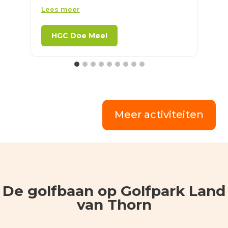
17:30 uur naar de borrel | Golfwedstrijd
L
Lees meer
L
start vanaf 15:00 uur | Borrel start vanaf
1
17:30 uur | Wij trakteren iedereen op een
HGC Doe Mee!
drankje!
M
k
Meer activiteiten
De golfbaan op Golfpark Land
van Thorn