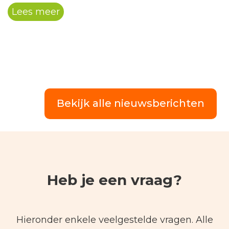
golfbranche. HGM Projectleider Sjaak
Lees meer
Berkhout vertelt wat duurzaam beheer nu
eigenlijk betekent voor de golfbaan én voorde
golfers.
Bekijk alle nieuwsberichten
Heb je een vraag?
Hieronder enkele veelgestelde vragen. Alle