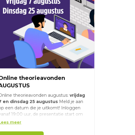
Online theorieavonden
AUGUSTUS
Online theorieavonden augustus:
vrijdag
7 en dinsdag 25 augustus
Meld je aan
op een datum die je uitkomt! Inloggen
vanaf 19:00 uur, de presentatie start om
19:15 uur.
Lees meer