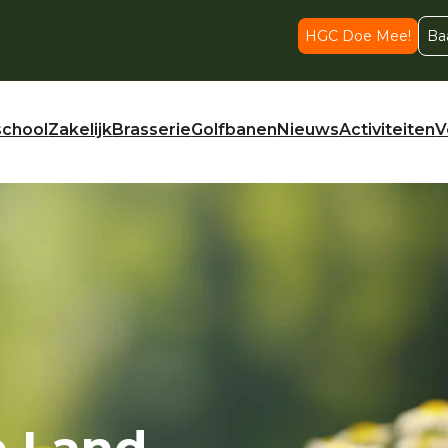
HGC Doe Mee!
Ba
school
Zakelijk
Brasserie
Golfbanen
Nieuws
Activiteiten
V
p Land