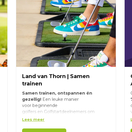
Land van Thorn | Samen
trainen
Samen trainen, ontspannen én
gezellig!
Een leuke manier
voor beginnende
golfers en Golfstartdeelnemers om
samen te oefenen op de driving range en
Lees meer
oefengreens. Meer informatie &
aanmelden via HGC Doe Mee!