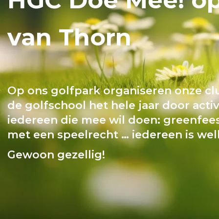
van Thorn
Op ons golfpark organiseren onze clu
de golfschool het hele jaar door activ
iedereen die mee wil doen: greenfees
met een speelrecht … iedereen is we
Gewoon gezellig!