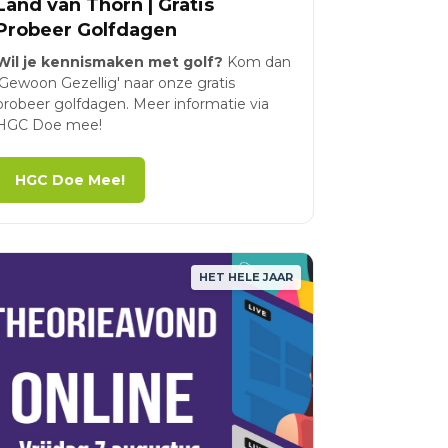
Land van Thorn | Gratis
Probeer Golfdagen
Wil je kennismaken met golf?
Kom dan
'Gewoon Gezellig' naar onze gratis
probeer golfdagen. Meer informatie via
HGC Doe mee!
HGC Doe Mee!
HET HELE JAAR