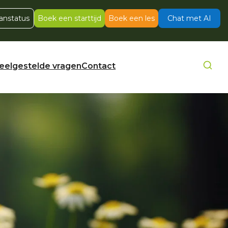
anstatus
Boek een starttijd
Boek een les
Chat met AI
eelgestelde vragen
Contact