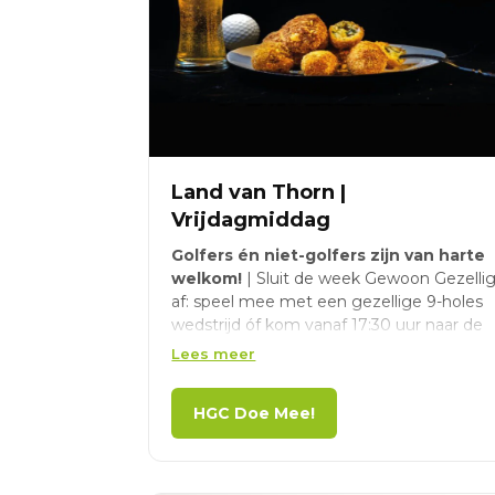
Land van Thorn |
Vrijdagmiddag
Golfers én niet-golfers zijn van harte
welkom!
| Sluit de week Gewoon Gezelli
af: speel mee met een gezellige 9-holes
wedstrijd óf kom vanaf 17:30 uur naar de
borrel | Golfwedstrijd start vanaf 15:00 uur
Lees meer
| Borrel start vanaf 17:30 uur | Wij
trakteren iedereen op een drankje!
HGC Doe Mee!