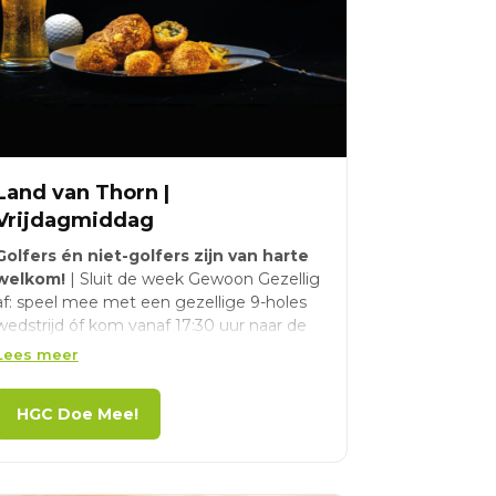
Land van Thorn |
Vrijdagmiddag
Golfers én niet-golfers zijn van harte
welkom!
| Sluit de week Gewoon Gezellig
af: speel mee met een gezellige 9-holes
wedstrijd óf kom vanaf 17:30 uur naar de
borrel | Golfwedstrijd start vanaf 15:00 uur
Lees meer
| Borrel start vanaf 17:30 uur | Wij
trakteren iedereen op een drankje!
HGC Doe Mee!