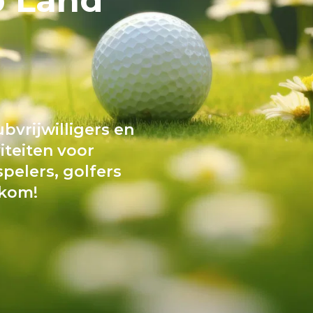
bvrijwilligers en
iteiten voor
pelers, golfers
lkom!