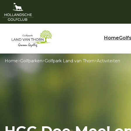
Home
Golf
Home
>
Golfparken
>
Golfpark Land van Thorn
>
Activiteiten
HGC Doe Mee! o