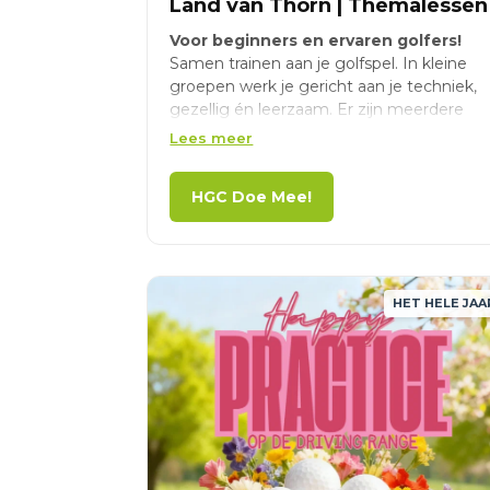
Land van Thorn | Themalessen
Voor beginners en ervaren golfers!
Samen trainen aan je golfspel. In kleine
groepen werk je gericht aan je techniek,
gezellig én leerzaam. Er zijn meerdere
themalessen. Meer informatie &
Lees meer
aanmelden via HGC Doe Mee!
HGC Doe Mee!
HET HELE JAA