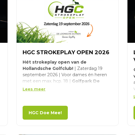
HGC STROKEPLAY OPEN 2026
Hét strokeplay open van de
Hollandsche Golfclub!
| Zaterdag 19
september 2026 | Voor dames én heren
g
met een max. hcp. 18 |
Golfpark De
Loonsche Duynen
| Eerste starttijd om
Lees meer
10:30 uur | Strokeplay 18 holes
Meer informatie én
HGC Doe Mee!
aanmelden, klik
hier
!