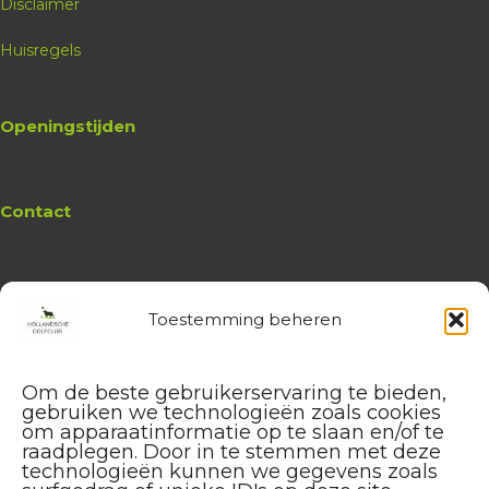
Disclaimer
Huisregels
Openingstijden
Contact
Toestemming beheren
Website
Hollandsche Golfclub
Algemene vragen en (leden-)
Om de beste gebruikerservaring te bieden,
administratie
gebruiken we technologieën zoals cookies
service@hollandschegolfclub.nl
om apparaatinformatie op te slaan en/of te
raadplegen. Door in te stemmen met deze
technologieën kunnen we gegevens zoals
Vragen aan de
Golfschool