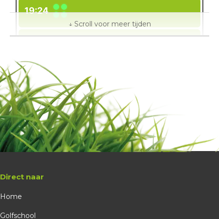
19:24
19:32
19:40
19:48
gen - rood
Direct naar
19:32
Home
19:40
Golfschool