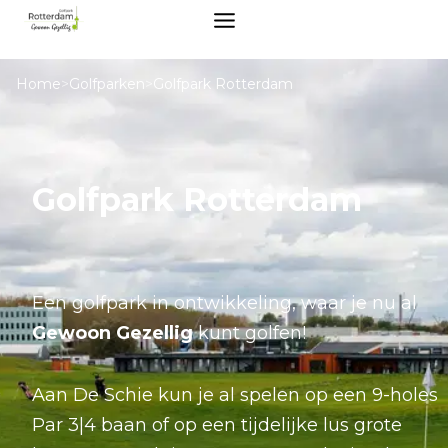
Home
>
Golfparken
>
Golfpark Rotterdam
Golfpark Rotterdam
Een golfpark in ontwikkeling, waar je nu al
Gewoon Gezellig
kunt golfen!
Aan De Schie kun je al spelen op een 9-holes
Par 3|4 baan of op een tijdelijke lus grote