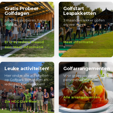
Gratis Probeer
Golfstart
Golfdagen
Lespakketten
proefles, proberen, hapje,
3 maanden lekker golfen
drankje
en veel meer!
Er is er iedere maand
Meer informatie
één. Meer informatie
Leuke activiteiten!
Golfarrangementen
Hier vind je alle activiteiten
Voor groepjes vanaf 9
op Golfpark Rotterdam en
personen of meer
iedereen kan meedoen!
Alle arrangementen
Zie HGC Doe Mee!