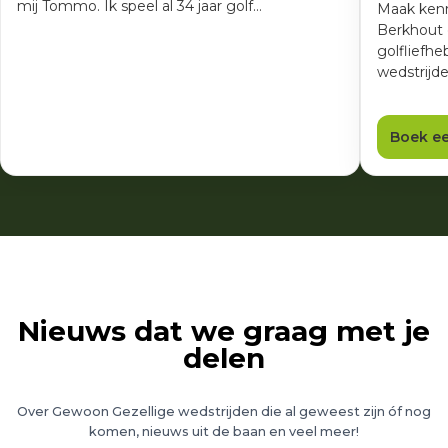
mij Tommo. Ik speel al 34 jaar golf…
Maak kenn
Berkhout e
golfliefh
wedstrijde
Boek ee
Nieuws dat we graag met je
delen
Over Gewoon Gezellige wedstrijden die al geweest zijn óf nog
komen, nieuws uit de baan en veel meer!