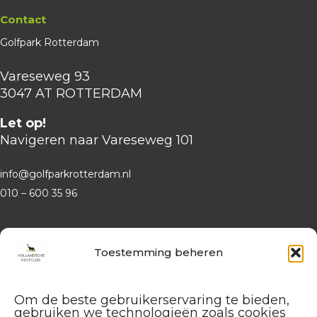
Contact
Golfpark Rotterdam
Vareseweg 93
3047 AT ROTTERDAM
Let op!
Navigeren naar Vareseweg 101
info@golfparkrotterdam.nl
010 – 600 35 96
Website
Hollandsche Golfclub
Toestemming beheren
Algemene vragen en (leden-)
administratie
Om de beste gebruikerservaring te bieden,
service@hollandschegolfclub.nl
gebruiken we technologieën zoals cookies