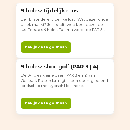
9 holes: tijdelijke lus
9 holes
Een bijzondere, tijdelijke lus ... Wat deze ronde
uniek maakt? Je speelt twee keer dezelfde
lus. Eerst als 4 holes. Daarna wordt de PAR 5
gesplitst en speel je de lus als 5 holes. Zo kom
je samen uit op negen holes, met verrassend
veel variatie. De lus is tijdelijk en daarom niet
bekijk deze golfbaan
officieel ingemeten door de NGF. Deze ronde
is dus niet qualifying.
9 holes: shortgolf (PAR 3 | 4)
9 holes
De 9-holes kleine baan (PAR 3 en 4) van
Golfpark Rotterdam ligt in een open, glooiend
landschap met typisch Hollandse
vergezichten: polder en water aan de ene
kant, de skyline van de stad aan de andere.
Door de overzichtelijke opzet en afwisselende
bekijk deze golfbaan
lengtes is de baan ideaal om te leren golfen.
Ook ervaren spelers trainen hier prettig hun
korte spel, met wind en glooiingen als extra
uitdaging.