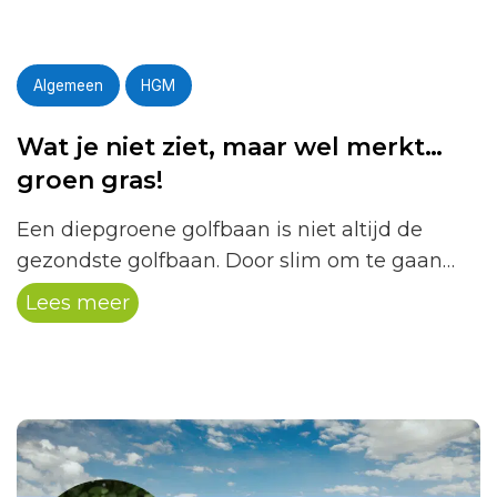
Algemeen
HGM
Wat je niet ziet, maar wel merkt…
groen gras!
Een diepgroene golfbaan is niet altijd de
gezondste golfbaan. Door slim om te gaan
met beregening en onderhoud stimuleren
Lees meer
onze greenkeepers sterke grassoorten en
diepe wortelgroei, wat zorgt voor betere
speelomstandigheden en een duurzamere
baan.