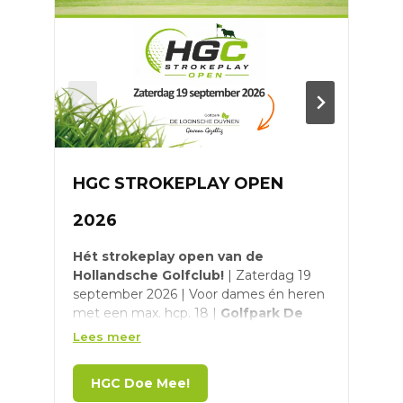
HGC STROKEPLAY OPEN
R
2026
G
Hét strokeplay open van de
M
Hollandsche Golfclub!
| Zaterdag 19
O
september 2026 | Voor dames én heren
o
met een max. hcp. 18 |
Golfpark De
R
Loonsche Duynen
| Eerste starttijd om
Lees meer
L
F
10:30 uur | Strokeplay 18 holes
g
V
HGC Doe Mee!
Meer informatie én aanmelden,
h