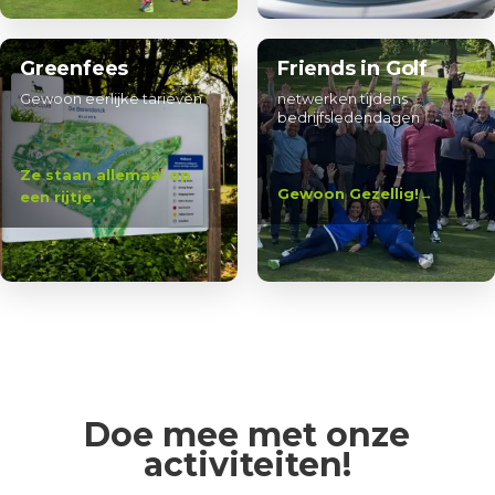
Greenfees
Friends in Golf
Gewoon eerlijke tarieven
netwerken tijdens
bedrijfsledendagen
Ze staan allemaal op
Gewoon Gezellig!
een rijtje.
Doe mee met onze
activiteiten!