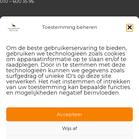
010 – 600 35 96
Website
Hollandsche Golfclub
Toestemming beheren
Algemene vragen en (leden-)
administratie
Om de beste gebruikerservaring te bieden,
service@hollandschegolfclub.nl
gebruiken we technologieën zoals cookies
om apparaatinformatie op te slaan en/of te
Vragen aan de
Golfschool
raadplegen. Door in te stemmen met deze
over Golfstart, Themalessen, etc.
technologieën kunnen we gegevens zoals
surfgedrag of unieke ID's op deze site
golfstart@hollandschegolfclub.nl
verwerken. Het niet instemmen of intrekken
van uw toestemming kan bepaalde functies
Vragen aan
Sales & Events
:
en mogelijkheden negatief beïnvloeden.
085 – 44 44 455
sales@hollandschegolfclub.nl
Accepteer
Vragen over
Handicap of Golfregels
:
handicap@hollandschegolfclub.nl
Wijs af