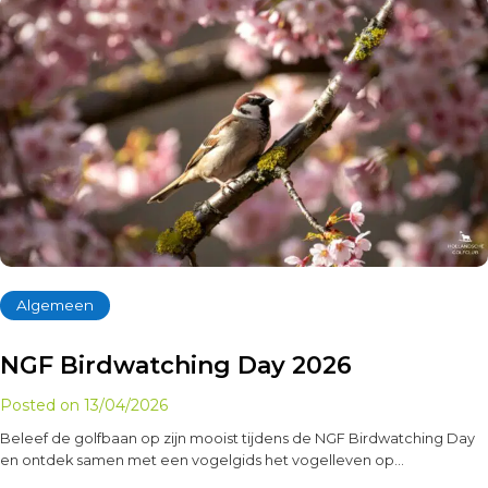
Algemeen
NGF Birdwatching Day 2026
Posted on
13/04/2026
Beleef de golfbaan op zijn mooist tijdens de NGF Birdwatching Day
en ontdek samen met een vogelgids het vogelleven op…