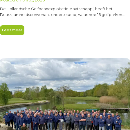
golfsector
De Hollandsche Golfbaanexploitatie Maatschappij heeft het
Duurzaamheidsconvenant ondertekend, waarmee 16 golfparken
aansluiten bij dit initiatief van de Nederlandse Golf Federatie,…
Lees meer