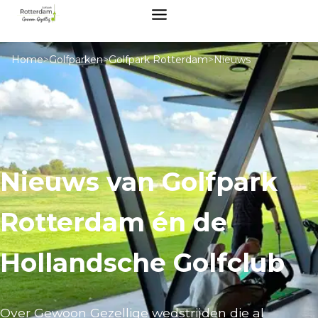
Home
>
Golfparken
>
Golfpark Rotterdam
>
Nieuws
Nieuws van Golfpark
Rotterdam én de
Hollandsche Golfclub
Over Gewoon Gezellige wedstrijden die al