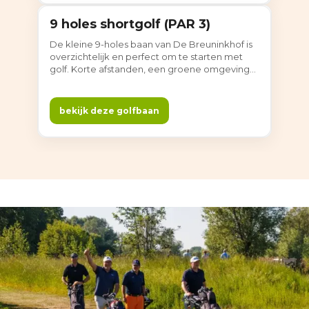
9 holes shortgolf (PAR 3)
9 holes
De kleine 9-holes baan van De Breuninkhof is
overzichtelijk en perfect om te starten met
golf. Korte afstanden, een groene omgeving
en alle ruimte om ontspannen te oefenen.
Ideaal voor beginners én voor wie zijn korte
spel wil aanscherpen.
bekijk deze golfbaan