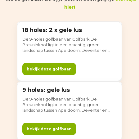
hier!
18 holes: 2 x gele lus
18 holes
De 9-holes golfbaan van Golfpark De
Breuninkhof ligt in een prachtig, groen
landschap tussen Apeldoorn, Deventer en
Zutphen. Dankzij de verschillende
afslagplaatsen speel je de baan ook als 18
holes. Brede fairways, waterpartijen,
bekijk deze golfbaan
volwassen bomen en prachtige greens zorgen
voor rust, ruimte en afwisseling.
9 holes: gele lus
9 holes
De 9-holes golfbaan van Golfpark De
Breuninkhof ligt in een prachtig, groen
landschap tussen Apeldoorn, Deventer en
Zutphen. Dankzij de verschillende
afslagplaatsen speel je de baan ook als 18
holes. Brede fairways, waterpartijen,
bekijk deze golfbaan
volwassen bomen en prachtige greens zorgen
voor rust, ruimte en afwisseling.