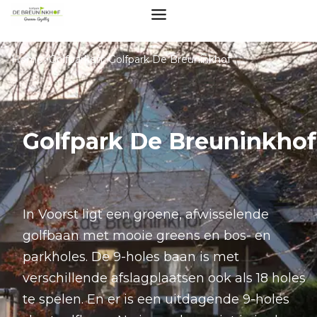
Home
>
Golfparken
>
Golfpark De Breuninkhof
Golfpark De Breuninkhof
In Voorst ligt een groene, afwisselende
golfbaan met mooie greens en bos- en
parkholes. De 9-holes baan is met
verschillende afslagplaatsen ook als 18 holes
te spelen. En er is een uitdagende 9-holes