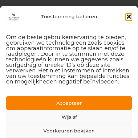
Website
Hollandsche Golfclub
Toestemming beheren
Algemene vragen en (leden-)
administratie
Om de beste gebruikerservaring te bieden,
service@hollandschegolfclub.nl
gebruiken we technologieën zoals cookies
om apparaatinformatie op te slaan en/of te
Vragen aan de
Golfschool
raadplegen. Door in te stemmen met deze
over Golfstart, Themalessen, etc.
technologieën kunnen we gegevens zoals
surfgedrag of unieke ID's op deze site
golfstart@hollandschegolfclub.nl
verwerken. Het niet instemmen of intrekken
van uw toestemming kan bepaalde functies
Vragen aan
Sales & Events
:
en mogelijkheden negatief beïnvloeden.
085 – 44 44 455
sales@hollandschegolfclub.nl
Accepteer
Vragen over
Handicap of Golfregels
:
handicap@hollandschegolfclub.nl
Wijs af
Voorkeuren bekijken
Golfpark De Breuninkhof