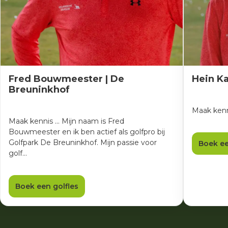
Fred Bouwmeester | De
Hein Ka
Breuninkhof
Maak kenni
Maak kennis ... Mijn naam is Fred
Bouwmeester en ik ben actief als golfpro bij
Golfpark De Breuninkhof. Mijn passie voor
Boek ee
golf…
Boek een golfles