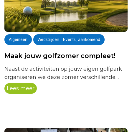
Algemeen
Wedstrijden | Events, aankomend
Maak jouw golfzomer compleet!
Naast de activiteiten op jouw eigen golfpark
organiseren we deze zomer verschillende
landelijke Hollandsche Golfclub
Lees meer
activiteiten. Een leuke manier om andere
golfparken te ontdekken, nieuwe golfers te
ontmoeten én jezelf uit te dagen.