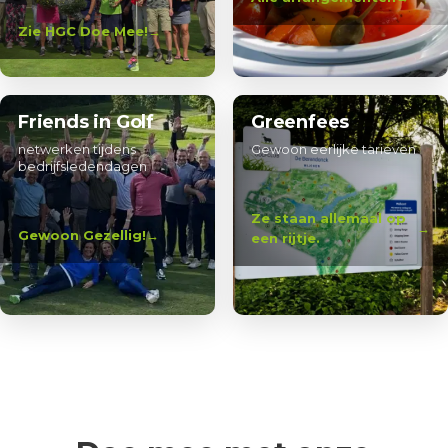
Zie HGC Doe Mee!
Friends in Golf
Greenfees
netwerken tijdens
Gewoon eerlijke tarieven
bedrijfsledendagen
Ze staan allemaal op
Gewoon Gezellig!
een rijtje.