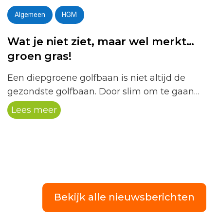
Algemeen
HGM
Wat je niet ziet, maar wel merkt…
groen gras!
Een diepgroene golfbaan is niet altijd de
gezondste golfbaan. Door slim om te gaan
met beregening en onderhoud stimuleren
Lees meer
onze greenkeepers sterke grassoorten en
diepe wortelgroei, wat zorgt voor betere
speelomstandigheden en een duurzamere
baan.
Bekijk alle nieuwsberichten