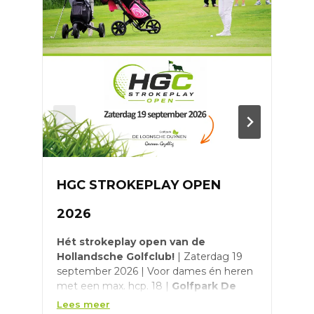
HGC STROKEPLAY OPEN
D
2026
S
Hét strokeplay open van de
V
Hollandsche Golfclub!
| Zaterdag 19
m
september 2026 | Voor dames én heren
j
met een max. hcp. 18 |
Golfpark De
o
Loonsche Duynen
| Eerste starttijd om
+
Lees meer
L