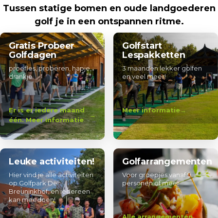
Tussen statige bomen en oude landgoederen
golf je in een ontspannen ritme.
Gratis Probeer
Golfstart
Golfdagen
Lespakketten
proefles, proberen, hapje,
3 maanden lekker golfen
drankje
en veel meer!
Er is er iedere maand
Meer informatie
één. Meer informatie
Leuke activiteiten!
Golfarrangementen
Hier vind je alle activiteiten
Voor groepjes vanaf 9
op Golfpark De
personen of meer
Breuninkhof: en iedereen
kan meedoen!
Alle arrangementen