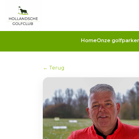
Home
Onze golfparke
← Terug