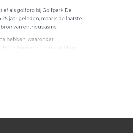
tief als golfpro bij Golfpark De
25 jaar geleden, maar is de laatste
n bron van enthousiasme.
d te hebben, waaronder
n Hoog Soeren en een prachtige
oot ik mijn passie te gaan delen als
e golfer zich op zijn gemak voelt en met
en persoonlijk: ik kijk altijd naar de
elfvertrouwen zoekt of gewoon wilt
en op die passen bij jouw behoeften en