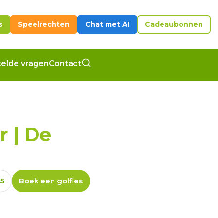
s
Speelrechten
Chat met AI
Cadeaubonnen
elde vragen
Contact
 | De
55
Boek een golfles