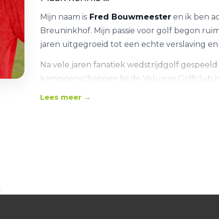
Mijn naam is
Fred Bouwmeester
en ik ben ac
Breuninkhof. Mijn passie voor golf begon ruim 
jaren uitgegroeid tot een echte verslaving e
Na vele jaren fanatiek wedstrijdgolf gespeel
kampioenschappen bij de Veluwse Golfclub i
overwinning bij de Mosa Masters in België, besl
Lees meer →
golfleraar.
Jouw plezier staat centraal
Als instructeur vind ik het belangrijk dat elk
plezier speelt. Mijn coachingstijl is empathisch 
mens achter de golfer.
Of je nu aan je techniek wilt werken, meer z
genieten van het spel; samen stellen we doel