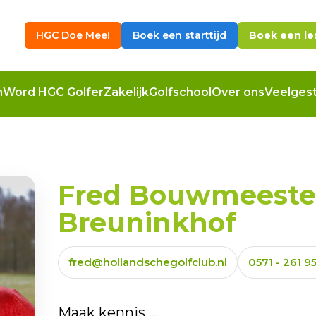
HGC Doe Mee!
Boek een starttijd
Boek een le
n
Word HGC Golfer
Zakelijk
Golfschool
Over ons
Veelgest
Fred Bouwmeester
Breuninkhof
fred@hollandschegolfclub.nl
0571 - 261 9
Maak kennis ...