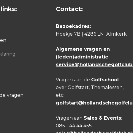
links:
Contact:
g
eel shortgame, hét onderdeel waarmee
Bezoekadres:
Mijn ambitie is om hier een compleet
Hoekje 7B | 4286 LN Almkerk
den
olfers nog beter kan begeleiden.
Algemene vragen en
klaring
(leden)administratie
service@hollandschegolfclub.
 Ik gebruik regelmatig video-opnames
 want juist die combinatie van
Vragen aan de
Golfschool
el beter.
over Golfstart, Themalessen,
lde vragen
etc.
omen uit beleving en
golfstart@hollandschegolfclu
en technisch vooruit, maar
erzekerd op de baan te staan.
Vragen aan
Sales & Events
:
085 - 44 44 455