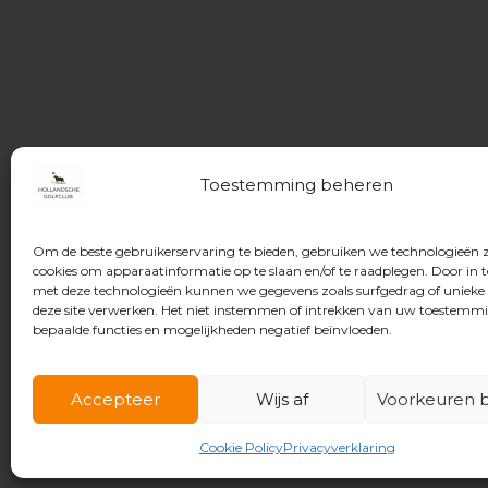
Toestemming beheren
Om de beste gebruikerservaring te bieden, gebruiken we technologieën 
cookies om apparaatinformatie op te slaan en/of te raadplegen. Door in
met deze technologieën kunnen we gegevens zoals surfgedrag of unieke 
deze site verwerken. Het niet instemmen of intrekken van uw toestemm
bepaalde functies en mogelijkheden negatief beïnvloeden.
Accepteer
Wijs af
Voorkeuren b
© 2026 Hollandsche Golfclub
Cookie Policy
Privacyverklaring