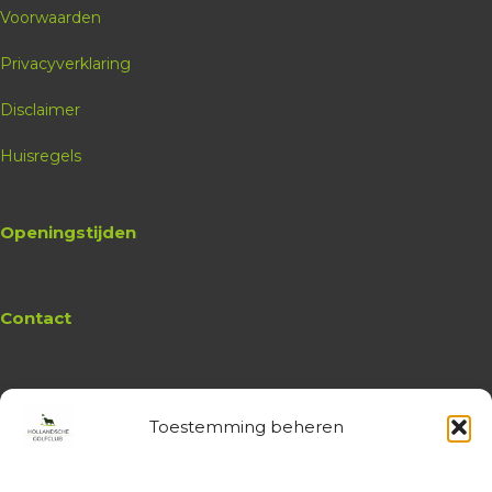
Voorwaarden
Privacyverklaring
Disclaimer
Huisregels
Openingstijden
Contact
Toestemming beheren
Website
Hollandsche Golfclub
Algemene vragen en (leden-)