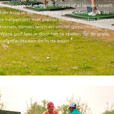
golfparken. Of je nu net begint of al langer speelt:
hier krijg je les van ervaren golfprofessionals die
je helpen om met plezier beter te worden. Samen
trainen, samen leren en vooral: gewoon doen.
Want golf leer je door het te spelen: op de gratis
oefenfaciliteiten én in de baan.