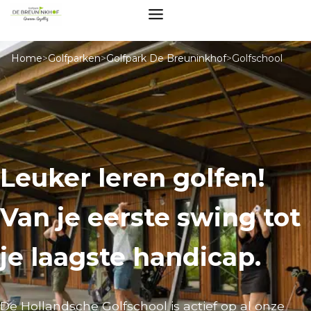
Home
>
Golfparken
>
Golfpark De Breuninkhof
>
Golfschool
Leuker leren golfen!
Van je eerste swing tot
je laagste handicap.
De Hollandsche Golfschool is actief op al onze