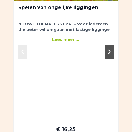
Spelen van ongelijke liggingen
NIEUWE THEMALES 2026 ...
Voor iedereen
die beter wil omgaan met lastige liggingen
in de baan.
Leer spelen met de bal boven of
Lees meer →
onder je voeten en op hellingen omhoog of
omlaag.
€ 16,25