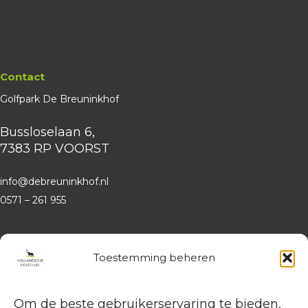
Contact
Golfpark De Breuninkhof
Bussloselaan 6,
7383 RP VOORST
info@debreuninkhof.nl
0571 – 261 955
Website
Hollandsche Golfclub
Toestemming beheren
Algemene vragen en (leden-)
administratie
Om de beste gebruikerservaring te bieden,
service@hollandschegolfclub.nl