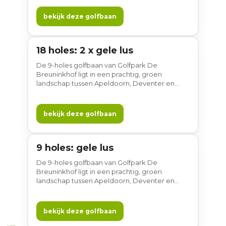
Ideaal voor beginners én voor wie zijn korte
spel wil aanscherpen.
bekijk deze golfbaan
18 holes: 2 x gele lus
18 holes
De 9-holes golfbaan van Golfpark De
Breuninkhof ligt in een prachtig, groen
landschap tussen Apeldoorn, Deventer en
Zutphen. Dankzij de verschillende
afslagplaatsen speel je de baan ook als 18
holes. Brede fairways, waterpartijen,
bekijk deze golfbaan
volwassen bomen en prachtige greens zorgen
voor rust, ruimte en afwisseling.
9 holes: gele lus
9 holes
De 9-holes golfbaan van Golfpark De
Breuninkhof ligt in een prachtig, groen
landschap tussen Apeldoorn, Deventer en
Zutphen. Dankzij de verschillende
afslagplaatsen speel je de baan ook als 18
holes. Brede fairways, waterpartijen,
bekijk deze golfbaan
volwassen bomen en prachtige greens zorgen