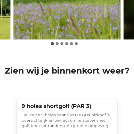
Zien wij je binnenkort weer?
9 holes shortgolf (PAR 3)
9 holes
De kleine 9-holes baan van De Breuninkhof is
overzichtelijk en perfect om te starten met
golf. Korte afstanden, een groene omgeving
en alle ruimte om ontspannen te oefenen.