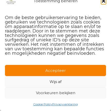
Toestemming beheren
Algemene vragen en (leden-)
administratie
Om de beste gebruikerservaring te bieden,
service@hollandschegolfclub.nl
gebruiken we technologieën zoals cookies
om apparaatinformatie op te slaan en/of te
Vragen aan de
Golfschool
raadplegen. Door in te stemmen met deze
over Golfstart, Themalessen, etc.
technologieën kunnen we gegevens zoals
surfgedrag of unieke ID's op deze site
golfstart@hollandschegolfclub.nl
verwerken. Het niet instemmen of intrekken
van uw toestemming kan bepaalde functies
Vragen aan
Sales & Events
:
en mogelijkheden negatief beïnvloeden.
085 – 44 44 455
sales@hollandschegolfclub.nl
Accepteer
Vragen over
Handicap of Golfregels
:
handicap@hollandschegolfclub.nl
Wijs af
Voorkeuren bekijken
Golfpark De Breuninkhof
Cookie Policy
Privacyverklaring