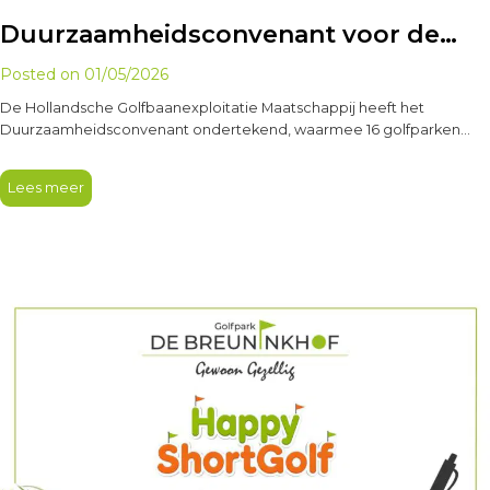
Duurzaamheidsconvenant voor de
golfsector
Posted on
01/05/2026
De Hollandsche Golfbaanexploitatie Maatschappij heeft het
Duurzaamheidsconvenant ondertekend, waarmee 16 golfparken
aansluiten bij dit initiatief van de Nederlandse Golf Federatie,…
Lees meer