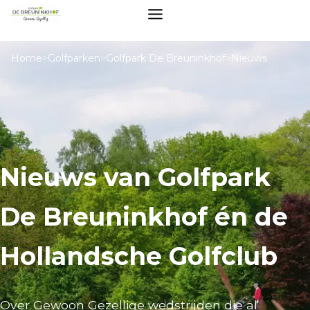
Home
>
Golfparken
>
Golfpark De Breuninkhof
>
Nieuws
Nieuws van Golfpark
De Breuninkhof én de
Hollandsche Golfclub
Over Gewoon Gezellige wedstrijden die al