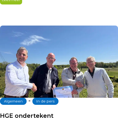
‐
Algemeen
In de pers
HGE ondertekent