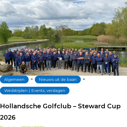
‐
‐
Algemeen
Nieuws uit de baan
Wedstrijden | Events, verslagen
Hollandsche Golfclub – Steward Cup
2026