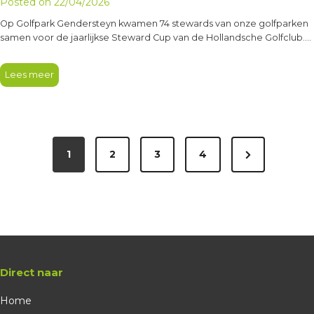
Posted on
22/04/2026
Op Golfpark Gendersteyn kwamen 74 stewards van onze golfparken
samen voor de jaarlijkse Steward Cup van de Hollandsche Golfclub.
Een…
Lees meer
1
2
3
4
Direct naar
Home