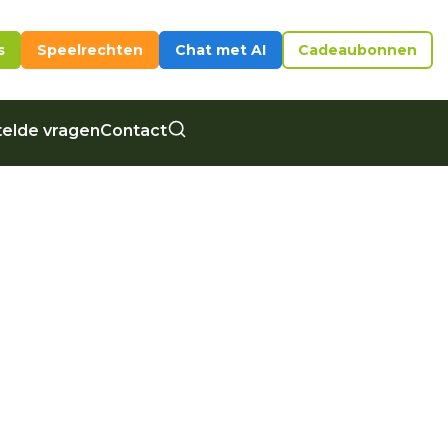
s
Speelrechten
Chat met AI
Cadeaubonnen
elde vragen
Contact