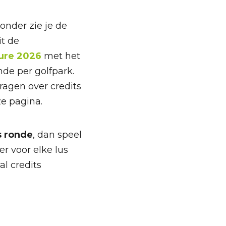
ronder zie je de
it de
ure 2026
met het
nde per golfpark.
ragen over credits
ze pagina.
s ronde
, dan speel
er voor elke lus
al credits