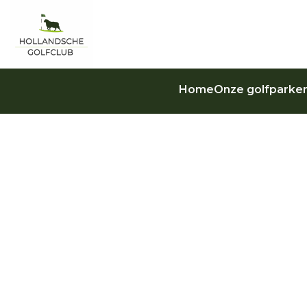
Home
Onze golfparke