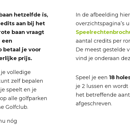
baan hetzelfde is,
In de afbeelding hie
redits aan bij het
overzichtspagina’s u
rote baan vraagt
Speelrechtenbroch
n een
aantal credits per ro
 betaal je voor
De meest gestelde v
rlijke prijs.
vind je onderaan de
 je volledige
Speel je een
18 hole
kunt zelf bepalen
je 2 lussen en wordt 
e speelt en je
het betreffende aant
op alle golfparken
afgeschreven.
e Golfclub.
 nu nóg