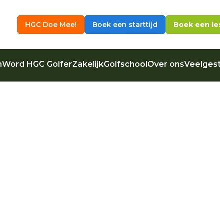
HGC Doe Mee!
Boek een starttijd
Boek een le
n
Word HGC Golfer
Zakelijk
Golfschool
Over ons
Veelgest