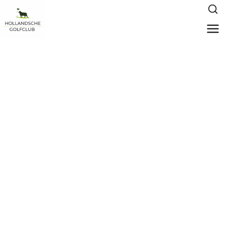
HGC Shortgolf
speelrecht