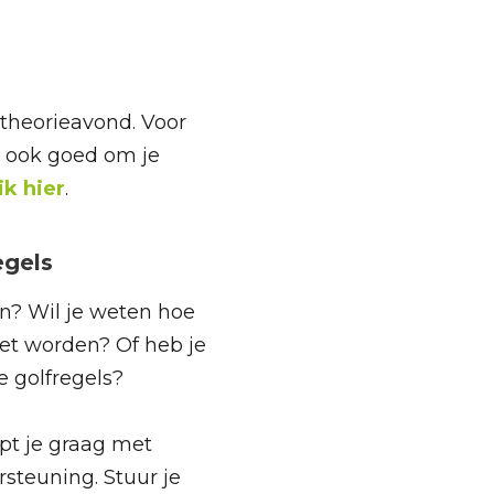
e theorieavond. Voor
k ook goed om je
ik hier
.
egels
aan? Wil je weten hoe
oet worden? Of heb je
e golfregels?
pt je graag met
rsteuning. Stuur je