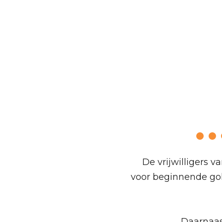
Handic
De vrijwilligers 
voor beginnende golf
Daarnaas