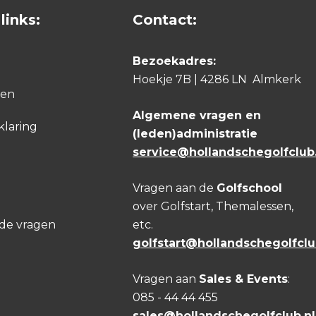
links:
Contact:
Bezoekadres:
Hoekje 7B | 4286 LN Almkerk
den
Algemene vragen en
klaring
(leden)administratie
service@hollandschegolfclub.
Vragen aan de
Golfschool
over Golfstart, Themalessen,
lde vragen
etc.
golfstart@hollandschegolfclu
Vragen aan
Sales & Events
:
085 - 44 44 455
sales@hollandschegolfclub.nl