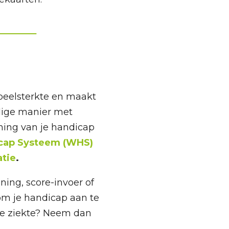
speelsterkte en maakt
dige manier met
ning van je handicap
cap Systeem (WHS)
atie
.
ing, score-invoer of
 om je handicap aan te
ge ziekte? Neem dan