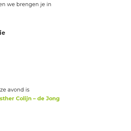
en we brengen je in
ie
eze avond is
sther Colijn – de Jong