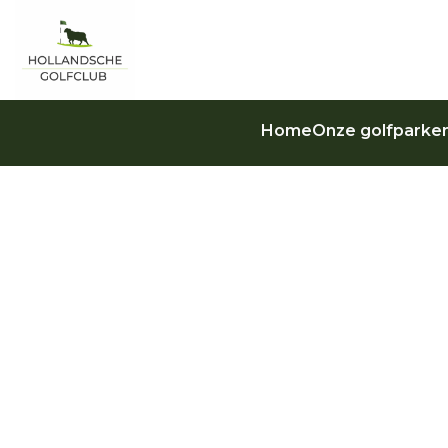
Home
Onze golfparke