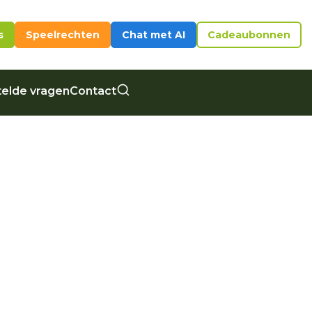
s
Speelrechten
Chat met AI
Cadeaubonnen
elde vragen
Contact