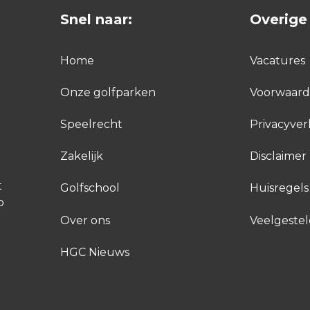
Snel naar:
Overige 
Home
Vacatures
Onze golfparken
Voorwaar
Speelrecht
Privacyver
Zakelijk
Disclaimer
t
Golfschool
Huisregels
p
Over ons
Veelgeste
HGC Nieuws