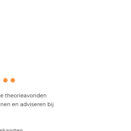
mmissie
 de theorieavonden
anen en adviseren bij
ekaarten.