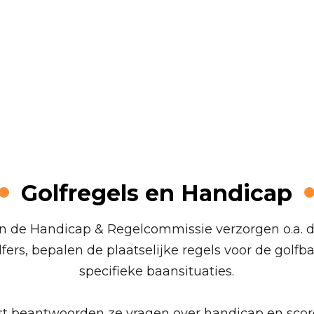
ap & Regelco
Golfregels en Handicap
van de Handicap & Regelcommissie verzorgen o.a.
ers, bepalen de plaatselijke regels voor de golfb
specifieke baansituaties.
t beantwoorden ze vragen over handicap en scor