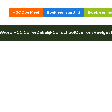
HGC Doe Mee!
Boek een starttijd
Boek een le
n
Word HGC Golfer
Zakelijk
Golfschool
Over ons
Veelgest