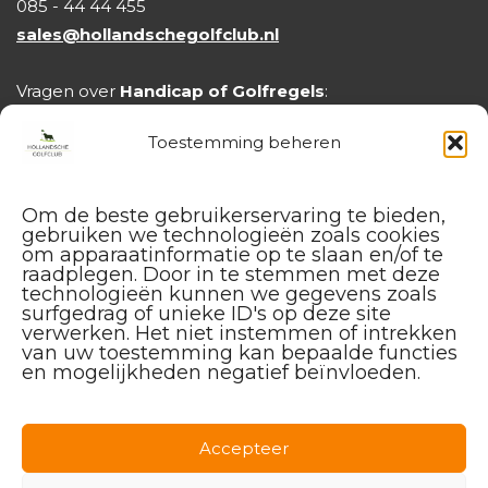
van het spel, is mijn missie geslaagd."
085 - 44 44 455
sales@hollandschegolfclub.nl
Wil jij werken aan je golfspel met een
nuchtere en ervaren coach? Boek dan een les
Vragen over
Handicap of Golfregels
:
bij mij en ervaar hoe plezier en progressie
handicap@hollandschegolfclub.nl
Toestemming beheren
hand in hand gaan. Tot snel op Golfpark De
Purmer óf ShortGolf Utrecht.
Om de beste gebruikerservaring te bieden,
gebruiken we technologieën zoals cookies
om apparaatinformatie op te slaan en/of te
raadplegen. Door in te stemmen met deze
technologieën kunnen we gegevens zoals
surfgedrag of unieke ID's op deze site
verwerken. Het niet instemmen of intrekken
van uw toestemming kan bepaalde functies
en mogelijkheden negatief beïnvloeden.
Facebook
Instagram
Linkedin
Accepteer