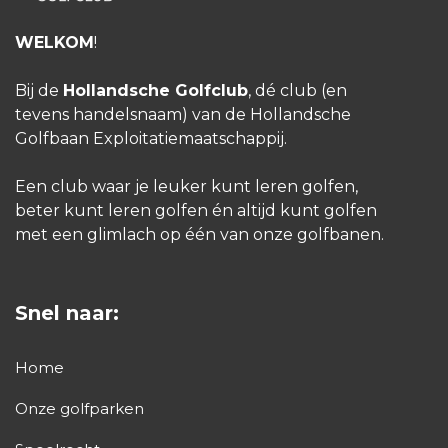
vanzelf vooruit."
WELKOM
!
Een golfles op maat
Bij de
Hollandsche Golfclub
, dé club (en
"Een succesvolle golfles begint bij goed
tevens handelsnaam) van de Hollandsche
Golfbaan Exploitatiemaatschappij.
luisteren. Iedere speler heeft andere
behoeften en verwachtingen. Door goed te
Een club waar je leuker kunt leren golfen,
kijken en te luisteren, bied ik een les aan die
beter kunt leren golfen én altijd kunt golfen
past bij de persoon die voor me staat. Of het
met een glimlach op één van onze golfbanen.
nu gaat om het verbeteren van de swing,
meer controle op de greens of simpelweg
Snel naar:
meer vertrouwen krijgen in het spel - mijn
aanpak blijft persoonlijk en op maat
Home
gemaakt."
Onze golfparken
Golf is leren en blijven genieten