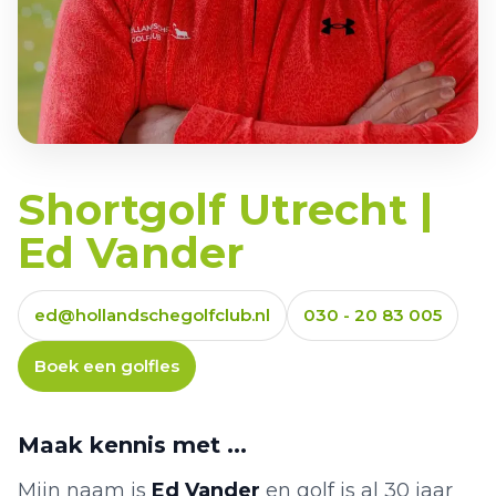
Shortgolf Utrecht |
Ed Vander
ed@hollandschegolfclub.nl
030 - 20 83 005
Boek een golfles
Maak kennis met ...
Mijn naam is
Ed Vander
en golf is al 30 jaar