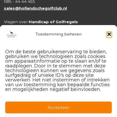
085 - 44 44 455
begon in de horeca, tennis, bowling en
sales@hollandschegolfclub.nl
squash en uiteindelijk vond ik mijn passie in
Vragen over
Handicap of Golfregels
:
golf. Hierdoor heb ik geleerd om flexibel te
handicap@hollandschegolfclub.nl
zijn en altijd in te spelen op de wensen van
Toestemming beheren
mijn leerlingen.
Wat ik het mooiste vind aan mijn werk? Het
Om de beste gebruikerservaring te bieden,
gebruiken we technologieën zoals cookies
enthousiasme overbrengen aan beginnende
om apparaatinformatie op te slaan en/of te
raadplegen. Door in te stemmen met deze
golfers en hen echt betrekken bij de club.
technologieën kunnen we gegevens zoals
Daarnaast geniet ik van het buiten zijn op
surfgedrag of unieke ID's op deze site
verwerken. Het niet instemmen of intrekken
prachtige golfbanen en de gesprekken met
van uw toestemming kan bepaalde functies
en mogelijkheden negatief beïnvloeden.
mijn leerlingen na een les – een wijntje of een
kop koffie in het clubhuis maakt de dag
compleet!
Facebook
Instagram
Linkedin
Accepteer