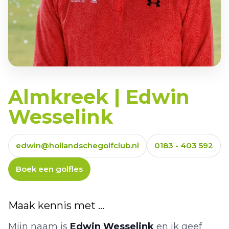
Almkreek | Edwin
Wesselink
edwin@hollandschegolfclub.nl
0183 - 403 592
Boek een golfles
Maak kennis met ...
Mijn naam is
Edwin Wesselink
en ik geef