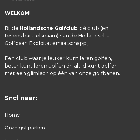
ervaren en begrijpen van bewegingen. Ik heb
geen vastomlijnd specialisme, omdat ik
WELKOM
!
simpelweg alle aspecten van golf even leuk
Bij de
Hollandsche Golfclub
, dé club (en
vind om te onderwijzen.
tevens handelsnaam) van de Hollandsche
Golfbaan Exploitatiemaatschappij.
Een ervaren professional met een brede
achtergrond
Een club waar je leuker kunt leren golfen,
beter kunt leren golfen én altijd kunt golfen
Ik ben inmiddels 25 jaar actief in de golfsport
met een glimlach op één van onze golfbanen.
en heb in die tijd op verschillende golfbanen
lesgegeven. Elf jaar lang was ik
golfprofessional op Golf Parc De Pettelaar en
Snel naar:
de afgelopen 14 jaar geef ik les op
Home
Almkreek. Zelf heb ik in mijn jongere jaren
veel gespeeld en meegedaan aan diverse
Onze golfparken
wedstrijden. Grote hoogtepunten heb ik