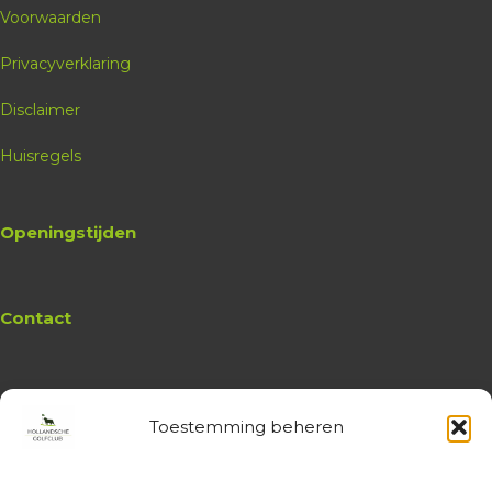
Voorwaarden
Privacyverklaring
Disclaimer
Huisregels
Openingstijden
Contact
Toestemming beheren
Website
Hollandsche Golfclub
Algemene vragen en (leden-)