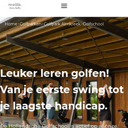
Home
>
Golfparken
>
Golfpark Almkreek
>
Golfschool
Leuker leren golfen!
Van je eerste swing tot
je laagste handicap.
De Hollandsche Golfschool is actief op al onze