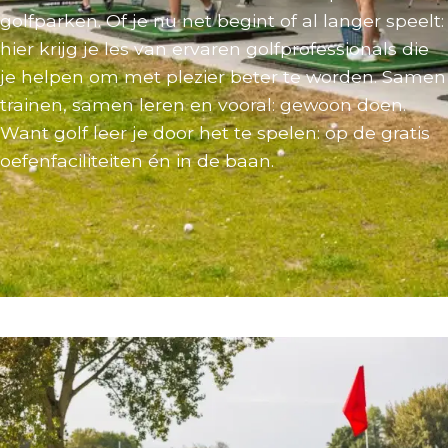
golfparken. Of je nu net begint of al langer speelt:
hier krijg je les van ervaren golfprofessionals die
je helpen om met plezier beter te worden. Samen
trainen, samen leren en vooral: gewoon doen.
Want golf leer je door het te spelen: op de gratis
oefenfaciliteiten én in de baan.