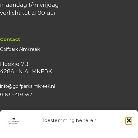
maandag t/m vrijdag
verlicht tot 21:00 uur
Contact
Golfpark Almkreek
Hoekje 7B
4286 LN ALMKERK
info@golfparkalmkreek.nl
0183 – 403 592
Website
Hollandsche Golfclub
Toestemming beheren
Algemene vragen en (leden-)
administratie