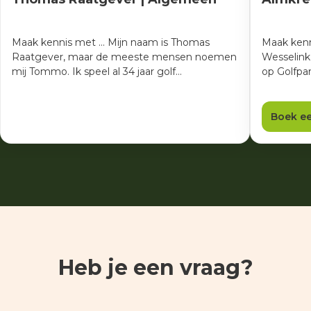
Maak kennis met ... Mijn naam is Thomas
Maak kenn
Raatgever, maar de meeste mensen noemen
Wesselink 
mij Tommo. Ik speel al 34 jaar golf…
op Golfpa
Boek ee
Heb je een vraag?