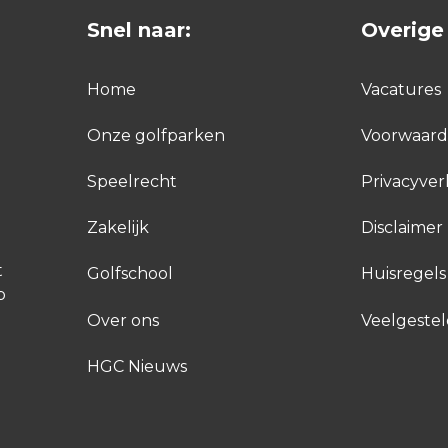
Snel naar:
Overige 
Home
Vacatures
Onze golfparken
Voorwaar
Speelrecht
Privacyver
Zakelijk
Disclaimer
t
Golfschool
Huisregels
p
Over ons
Veelgeste
HGC Nieuws