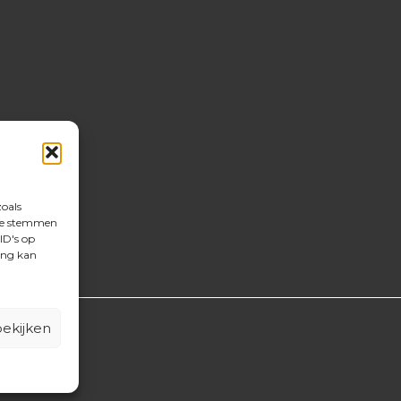
zoals
 te stemmen
ID's op
ing kan
ekijken