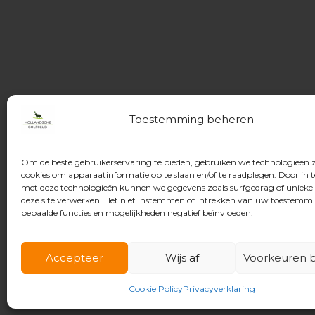
Toestemming beheren
Om de beste gebruikerservaring te bieden, gebruiken we technologieën 
cookies om apparaatinformatie op te slaan en/of te raadplegen. Door in
met deze technologieën kunnen we gegevens zoals surfgedrag of unieke 
deze site verwerken. Het niet instemmen of intrekken van uw toestemm
bepaalde functies en mogelijkheden negatief beïnvloeden.
Accepteer
Wijs af
Voorkeuren b
© 2026 Hollandsche Golfclub
Cookie Policy
Privacyverklaring