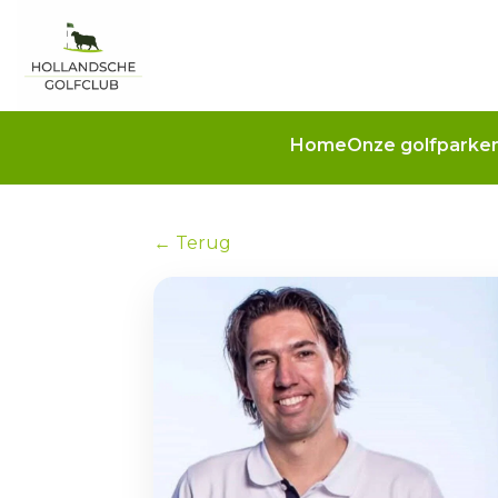
Home
Onze golfparke
← Terug