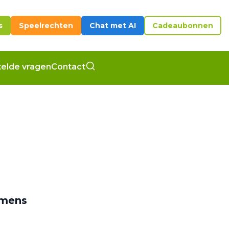
s
Speelrechten
Chat met AI
Cadeaubonnen
elde vragen
Contact
mmens