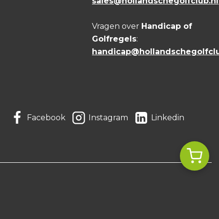
sales@hollandschegolfclub.nl
Vragen over
Handicap of
Golfregels
:
handicap@hollandschegolfclu
Facebook
Instagram
Linkedin