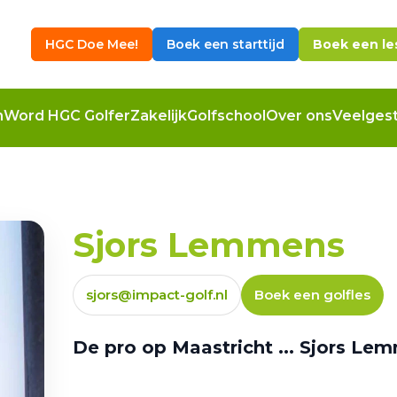
HGC Doe Mee!
Boek een starttijd
Boek een le
n
Word HGC Golfer
Zakelijk
Golfschool
Over ons
Veelgest
Sjors Lemmens
sjors@impact-golf.nl
Boek een golfles
De pro op Maastricht ... Sjors Le