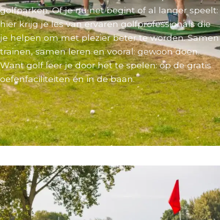
golfparken. Of je nu net begint of al langer speelt:
hier krijg je les van ervaren golfprofessionals die
je helpen om met plezier beter te worden. Samen
trainen, samen leren en vooral: gewoon doen.
Want golf leer je door het te spelen: op de gratis
oefenfaciliteiten én in de baan.