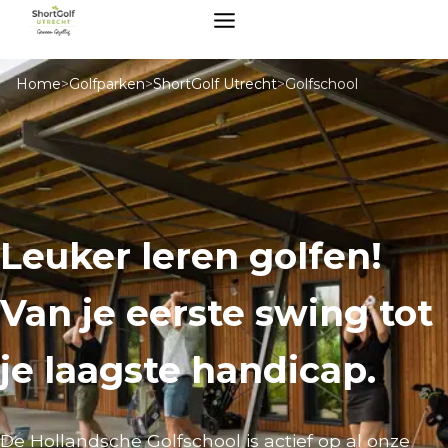
Home
>
Golfparken
>
ShortGolf Utrecht
>
Golfschool
Leuker leren golfen!
Van je eerste swing tot
je laagste handicap.
De Hollandsche Golfschool is actief op al onze