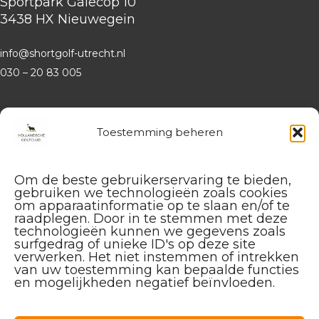
Sportpark Galecop 10
3438 HX Nieuwegein
info@shortgolf-utrecht.nl
030 – 20 83 005
Website
Hollandsche Golfclub
Toestemming beheren
Algemene vragen en (leden-)
administratie
Om de beste gebruikerservaring te bieden,
service@hollandschegolfclub.nl
gebruiken we technologieën zoals cookies
om apparaatinformatie op te slaan en/of te
Vragen aan de
Golfschool
raadplegen. Door in te stemmen met deze
over Golfstart, Themalessen, etc.
technologieën kunnen we gegevens zoals
surfgedrag of unieke ID's op deze site
golfstart@hollandschegolfclub.nl
verwerken. Het niet instemmen of intrekken
van uw toestemming kan bepaalde functies
Vragen aan
Sales & Events
:
en mogelijkheden negatief beïnvloeden.
085 – 44 44 455
sales@hollandschegolfclub.nl