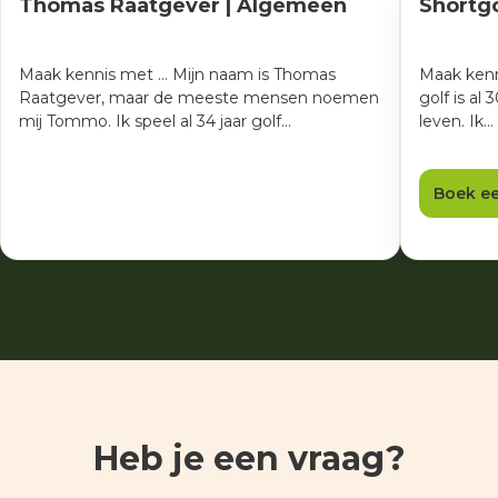
Thomas Raatgever | Algemeen
Shortgo
Maak kennis met ... Mijn naam is Thomas
Maak kenn
Raatgever, maar de meeste mensen noemen
golf is al
mij Tommo. Ik speel al 34 jaar golf…
leven. Ik…
Boek ee
Heb je een vraag?