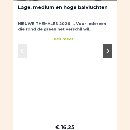
Lage, medium en hoge balvluchten
NIEUWE THEMALES 2026 ...
Voor iedereen
die rond de green het verschil wil
maken.
Shortgame: je leert verschillende
Lees meer →
balvluchten en wanneer je welke slag gebruikt.
€ 16,25