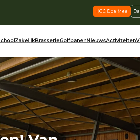
HGC Doe Mee!
Ba
school
Zakelijk
Brasserie
Golfbanen
Nieuws
Activiteiten
V
fen! Van