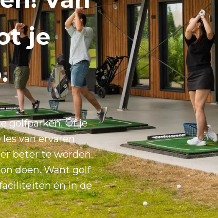
ot je
.
e golfparken. Of je
e les van ervaren
ier beter te worden.
oon doen. Want golf
faciliteiten én in de