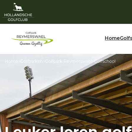
Home
Golf
Home
>
Golfparken
>
Golfpark Reymerswael
>
Golfschool
Leuker leren gol