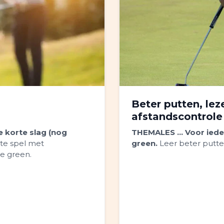
Beter putten, lez
afstandscontrole
e korte slag (nog
THEMALES ...
Voor iede
rte spel met
green.
Leer beter putten
de green.