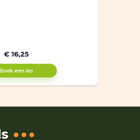
€ 16,25
Boek een les
ls