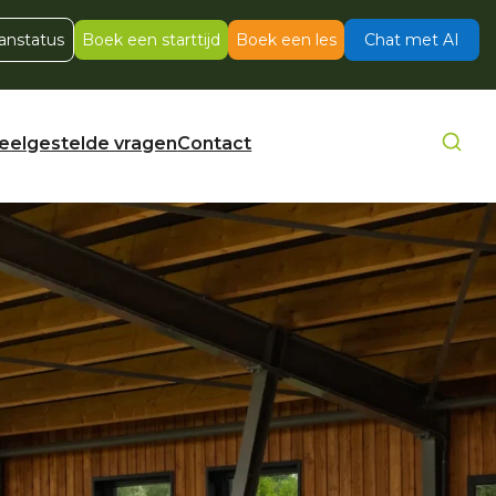
anstatus
Boek een starttijd
Boek een les
Chat met AI
eelgestelde vragen
Contact