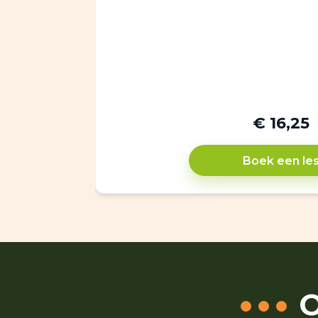
€ 16,25
Boek een le
O