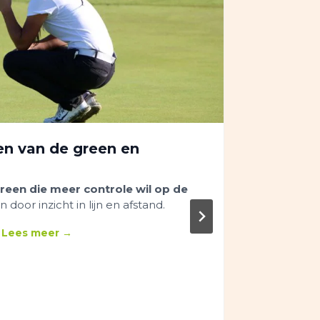
en van de green en
De lang
reen die meer controle wil op de
THEMALES 
 door inzicht in lijn en afstand.
baan.
Leer
techniek.
Lees meer →