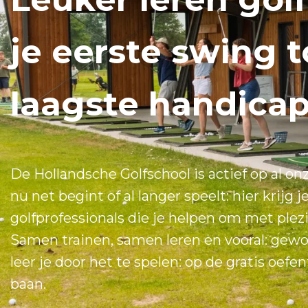
je eerste swing t
laagste handicap
De Hollandsche Golfschool is actief op al onz
nu net begint of al langer speelt: hier krijg j
golfprofessionals die je helpen om met plez
Samen trainen, samen leren en vooral: gew
leer je door het te spelen: op de gratis oefen
baan.