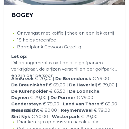
BOGEY
Ontvangst met koffie | thee en een lekkernij
18 holes greenfee
Borrelplank Gewoon Gezellig
Let op:
Dit arrangement is niet op alle golfparken
verkrijgbaar, de prijzen verschillen per golfpark
en zijn per persoon:
Almkreek
€ 70,00 |
De Berendonck
€ 79,00 |
De Breuninkhof
€ 69,00 |
De Haverleij
€ 79,00 |
De Kurenpolder
€ 65,50 |
De Loonsche
Duynen
€ 79,00 |
De Purmer
€ 79,00 |
Gendersteyn
€ 79,00 |
Land van Thorn
€ 69,00
|
Maastricht
€ 80,00 |
Reymerswael
€ 79,00 |
En verder:
Sint Nyk
€ 70,00 |
Westerpark
€ 79,00
Dranken zijn op basis van nacalculatie
Golfarrangementen zijn voor 9 personen en