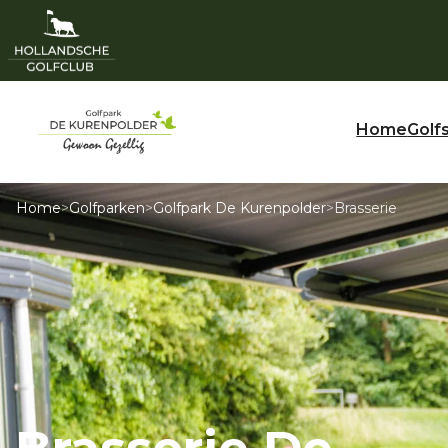
Home
Golf
Home
>
Golfparken
>
Golfpark De Kurenpolder
>
Brasserie
Brasserie De