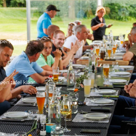
pen/partijen
en tafel klaar