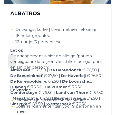
ALBATROS
Ontvangst koffie | thee met een lekkernij
18 holes greenfee
12-uurtje (5 gerechtjes)
Let op:
Dit arrangement is niet op alle golfparken
verkrijgbaar, de prijzen verschillen per golfpark
en zijn per persoon:
Almkreek
€ 68,50 |
De Berendonck
€ 76,50 |
De Breuninkhof
€ 67,50 |
De Haverleij
€ 76,50 |
De Kurenpolder
€ 64,50 |
De Loonsche
Duynen
€ 76,50 |
De Purmer
€ 76,50 |
En verder:
Gendersteyn
€ 76,50 |
Land van Thorn
€ 67,50
|
Maastricht
€ 84,50 |
Reymerswael
€ 74,50 |
Dranken zijn op basis van nacalculatie
Sint Nyk
€ 68,50 |
Westerpark
€ 76,50
Golfarrangementen zijn voor 9 personen en
meer