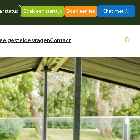
anstatus
Boek een starttijd
Boek een les
Chat met AI
eelgestelde vragen
Contact