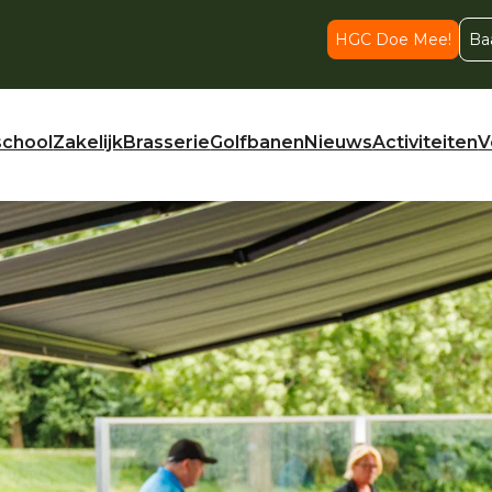
HGC Doe Mee!
Ba
school
Zakelijk
Brasserie
Golfbanen
Nieuws
Activiteiten
V