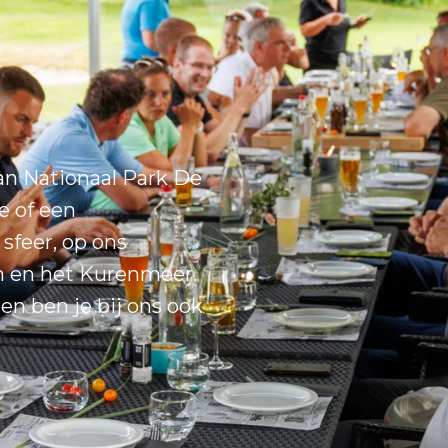
van Nationaal Park De
e of een
sfeer, op ons
an en het Kurenmeer.
en ben je bij ons ook