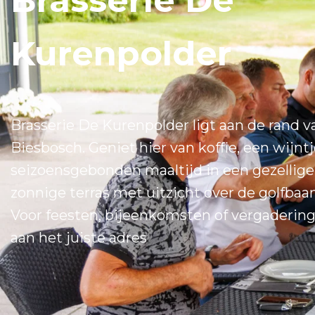
Kurenpolder
Brasserie De Kurenpolder ligt aan de rand 
Biesbosch. Geniet hier van koffie, een wijntj
seizoensgebonden maaltijd in een gezellige 
zonnige terras met uitzicht over de golfba
Voor feesten, bijeenkomsten of vergadering
aan het juiste adres