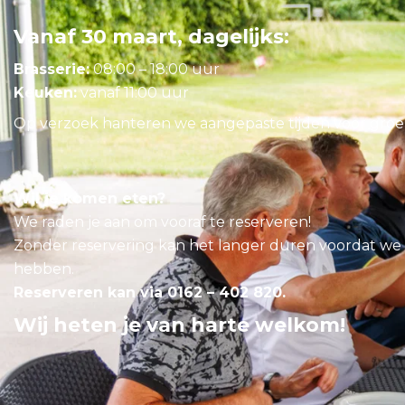
Vanaf 30 maart, dagelijks:
Brasserie:
08:00 – 18:00 uur
Keuken:
vanaf 11:00 uur
Op verzoek hanteren we aangepaste tijden voor groe
Wil je komen eten?
We raden je aan om vooraf te reserveren!
Zonder reservering kan het langer duren voordat we e
hebben.
Reserveren kan via 0162 – 402 820.
Wij heten je van harte welkom!