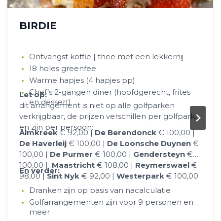
BIRDIE
Ontvangst koffie | thee met een lekkernij
18 holes greenfee
Warme hapjes (4 hapjes pp)
Chef’s 2-gangen diner (hoofdgerecht, frites
Let op:
en dessert)
dit arrangement is niet op alle golfparken
verkrijgbaar, de prijzen verschillen per golfpark
en zijn per persoon:
Almkreek
€ 92,00 |
De Berendonck
€ 100,00 |
De Haverleij
€ 100,00 |
De Loonsche Duynen
€
100,00 |
De Purmer
€ 100,00 |
Gendersteyn
€
100,00 |
Maastricht
€ 108,00 |
Reymerswael
€
En verder:
98,00 |
Sint Nyk
€ 92,00 |
Westerpark
€ 100,00
Dranken zijn op basis van nacalculatie
Golfarrangementen zijn voor 9 personen en
meer