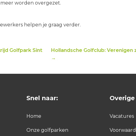
t meer worden overgezet.
werkers helpen je graag verder.
ijd Golfpark Sint
Hollandsche Golfclub: Verenigen 
→
Snel naar:
Overige 
Home
Vacatures
Onze golfparken
Voorwaar