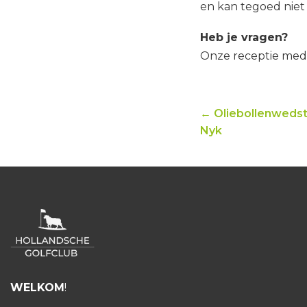
en kan tegoed nie
Heb je vragen?
Onze receptie mede
← Oliebollenwedstr
Nyk
WELKOM
!