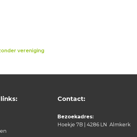
zonder vereniging
links:
Contact:
Bezoekadres:
Hoekje 7B | 4286 LN Almkerk
den