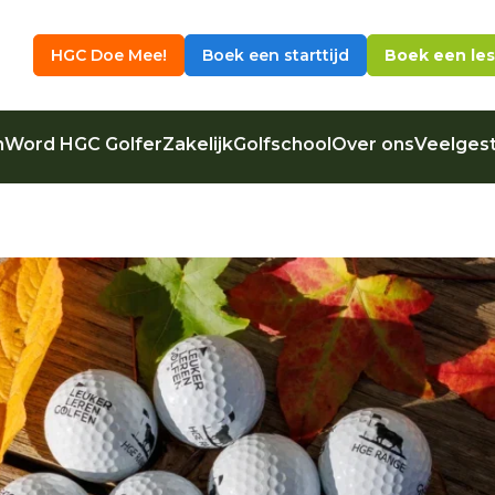
HGC Doe Mee!
Boek een starttijd
Boek een les
n
Word HGC Golfer
Zakelijk
Golfschool
Over ons
Veelgest