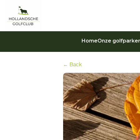
Home
Onze golfparke
← Back