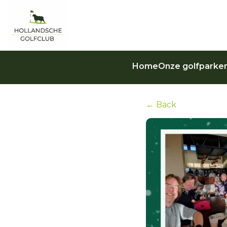
Home
Onze golfparke
← Back