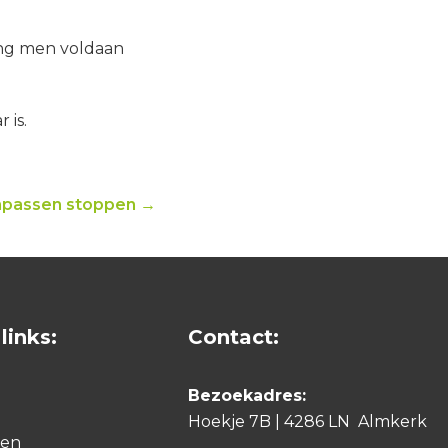
ing men voldaan
 is.
npassen stoppen →
links:
Contact:
Bezoekadres:
Hoekje 7B | 4286 LN Almkerk
den