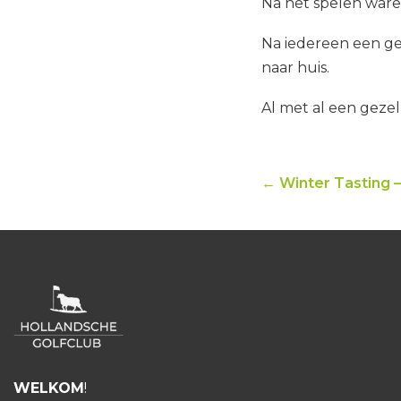
Na het spelen waren
Na iedereen een ge
naar huis.
Al met al een gezell
← Winter Tasting 
WELKOM
!