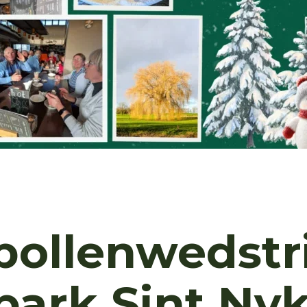
bollenwedstr
park Sint Ny