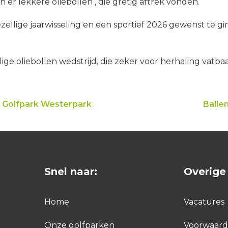
 er lekkere oliebollen , die gretig aftrek vonden.
zellige jaarwisseling en een sportief 2026 gewenst te g
ige oliebollen wedstrijd, die zeker voor herhaling vatbaar
– Golfpark Westerpark
Balle
Snel naar:
Overige 
Home
Vacatures
Onze golfparken
Voorwaar