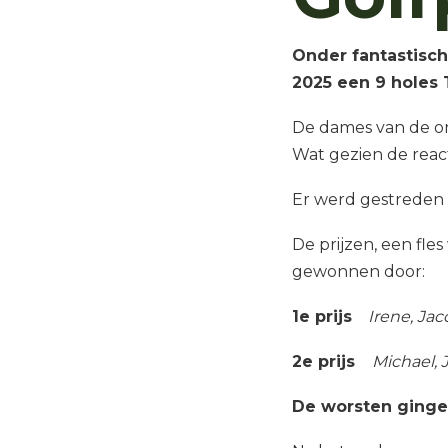
Onder fantastisc
2025 een 9 holes 
De dames van de or
Wat gezien de reacti
Er werd gestreden
De prijzen, een fle
gewonnen door:
1e prijs
Irene, Jac
2e prijs
Michael, 
De worsten ginge