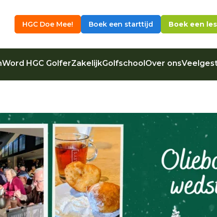
HGC Doe Mee!
Boek een starttijd
Boek een les
n
Word HGC Golfer
Zakelijk
Golfschool
Over ons
Veelgest