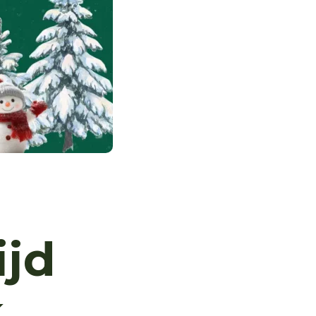
ijd
k