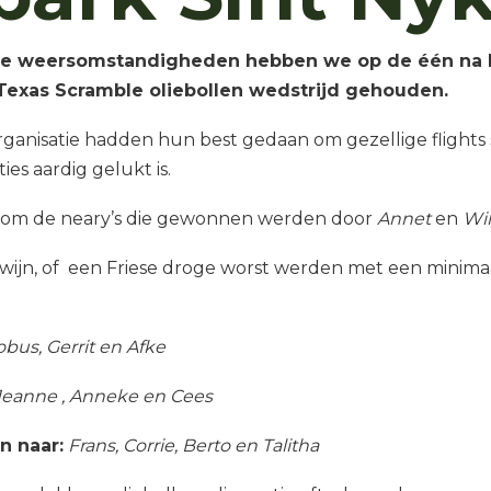
he weersomstandigheden hebben we op de één na l
Texas Scramble oliebollen wedstrijd gehouden.
ganisatie hadden hun best gedaan om gezellige flights 
es aardig gelukt is.
 om de neary’s die gewonnen werden door
Annet
en
Wil
s wijn, of een Friese droge worst werden met een minimaa
obus, Gerrit en Afke
Jeanne , Anneke en Cees
n naar:
Frans, Corrie, Berto en Talitha