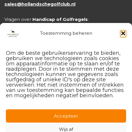
sales@hollandschegolfclub.nl
Vragen over
Handicap of Golfregels
:
handicap@hollandschegolfclub.nl
Toestemming beheren
Om de beste gebruikerservaring te bieden,
gebruiken we technologieën zoals cookies
om apparaatinformatie op te slaan en/of te
raadplegen. Door in te stemmen met deze
technologieën kunnen we gegevens zoals
surfgedrag of unieke ID's op deze site
verwerken. Het niet instemmen of intrekken
van uw toestemming kan bepaalde functies
en mogelijkheden negatief beïnvloeden.
Facebook
Instagram
Linkedin
Accepteer
Wijs af