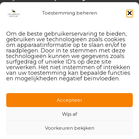
handicap@hollandschegolfclub.nl
Toestemming beheren
Om de beste gebruikerservaring te bieden,
gebruiken we technologieën zoals cookies
om apparaatinformatie op te slaan en/of te
raadplegen. Door in te stemmen met deze
technologieën kunnen we gegevens zoals
surfgedrag of unieke ID's op deze site
verwerken. Het niet instemmen of intrekken
van uw toestemming kan bepaalde functies
en mogelijkheden negatief beïnvloeden.
Facebook
Instagram
Linkedin
Accepteer
Wijs af
Voorkeuren bekijken
© 2026 Hollandsche Golfclub