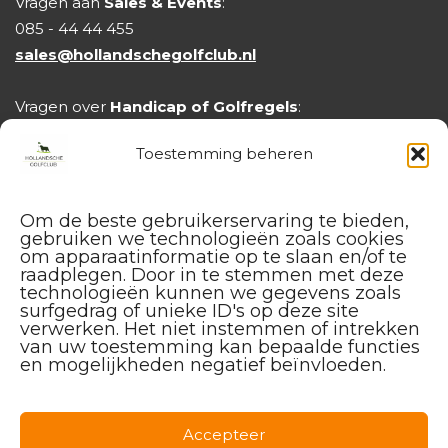
Vragen aan
Sales & Events
:
085 - 44 44 455
sales@hollandschegolfclub.nl
Vragen over
Handicap of Golfregels
:
handicap@hollandschegolfclub.nl
Toestemming beheren
Om de beste gebruikerservaring te bieden,
gebruiken we technologieën zoals cookies
om apparaatinformatie op te slaan en/of te
raadplegen. Door in te stemmen met deze
technologieën kunnen we gegevens zoals
surfgedrag of unieke ID's op deze site
verwerken. Het niet instemmen of intrekken
van uw toestemming kan bepaalde functies
en mogelijkheden negatief beïnvloeden.
Facebook
Instagram
Linkedin
Accepteer