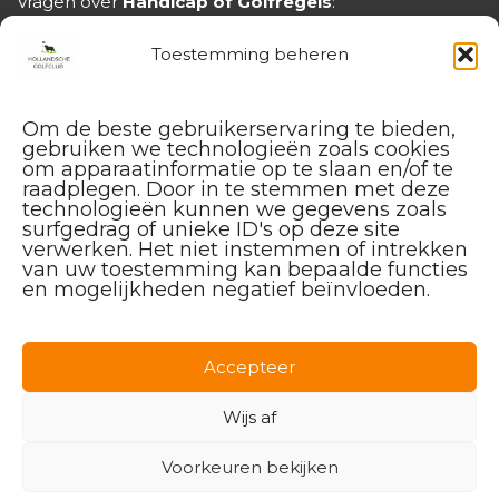
Vragen over
Handicap of Golfregels
:
handicap@hollandschegolfclub.nl
Toestemming beheren
Om de beste gebruikerservaring te bieden,
gebruiken we technologieën zoals cookies
om apparaatinformatie op te slaan en/of te
raadplegen. Door in te stemmen met deze
technologieën kunnen we gegevens zoals
surfgedrag of unieke ID's op deze site
verwerken. Het niet instemmen of intrekken
van uw toestemming kan bepaalde functies
en mogelijkheden negatief beïnvloeden.
Facebook
Instagram
Linkedin
Accepteer
Wijs af
Voorkeuren bekijken
© 2026 Hollandsche Golfclub