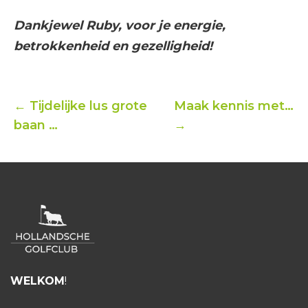
Dankjewel Ruby, voor je energie,
betrokkenheid en gezelligheid!
← Tijdelijke lus grote
Maak kennis met…
baan …
→
WELKOM
!