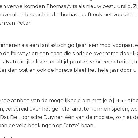
n verwelkomden Thomas Arts als nieuw bestuurslid. Zi
 november bekrachtigd. Thomas heeft ook het voorzitte
 van Peter.
nneren als een fantastisch golfjaar: een mooi voorjaar,
p de fairways en een baan die sinds de overname door H
is. Natuurlijk blijven er altijd punten voor verbetering,
ter dan ooit en ook de horeca bleef het hele jaar door u
erde aanbod van de mogelijkheid om met je bij HGE af
en, verspreid over het gehele land, te kunnen spelen, w
Dat De Loonsche Duynen één van de mooiste, zo niet de
an de vele boekingen op “onze” baan.