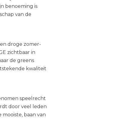
jn benoeming is
rschap van de
 een droge zomer-
GE zichtbaar in
 maar de greens
itstekende kwaliteit
genomen speelrecht
ordt door veel leden
 mooiste, baan van