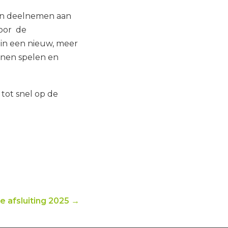
len deelnemen aan
voor de
 in een nieuw, meer
nnen spelen en
 tot snel op de
jke afsluiting 2025 →