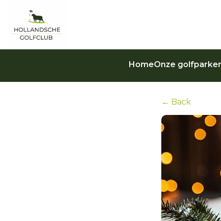
Home
Onze golfparke
← Back