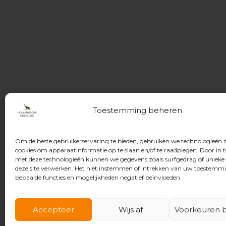
Toestemming beheren
Om de beste gebruikerservaring te bieden, gebruiken we technologieën 
cookies om apparaatinformatie op te slaan en/of te raadplegen. Door in
met deze technologieën kunnen we gegevens zoals surfgedrag of unieke 
deze site verwerken. Het niet instemmen of intrekken van uw toestemm
bepaalde functies en mogelijkheden negatief beïnvloeden.
Accepteer
Wijs af
Voorkeuren b
© 2026 Hollandsche Golfclub