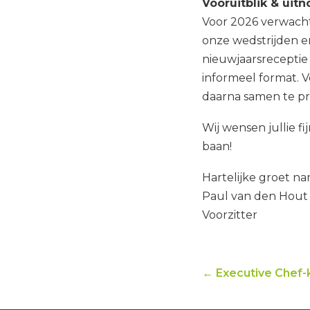
Vooruitblik & uit
Voor 2026 verwacht
onze wedstrijden en
nieuwjaarsreceptie
informeel format. 
daarna samen te pr
Wij wensen jullie f
baan!
Hartelijke groet n
Paul van den Hout
Voorzitter
← Executive Chef-k