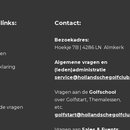
links:
Contact:
Bezoekadres:
Hoekje 7B | 4286 LN Almkerk
den
Algemene vragen en
klaring
(leden)administratie
service@hollandschegolfclub.
Vragen aan de
Golfschool
over Golfstart, Themalessen,
lde vragen
etc.
golfstart@hollandschegolfclu
Vragen aan
Sales & Events
: