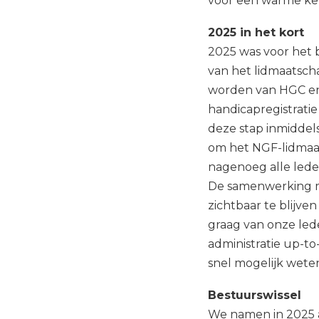
voor een warme ker
2025 in het kort
2025 was voor het 
van het lidmaatsch
worden van HGC en 
handicapregistratie
deze stap inmiddel
om het NGF-lidmaa
nagenoeg alle leden
De samenwerking me
zichtbaar te blijv
graag van onze lede
administratie up-to-
snel mogelijk wete
Bestuurswissel
We namen in 2025 a