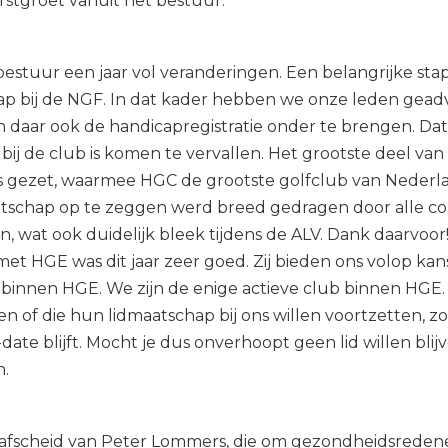
stgroet vanuit het bestuur.
bestuur een jaar vol veranderingen. Een belangrijke st
ap bij de NGF. In dat kader hebben we onze leden geadv
daar ook de handicapregistratie onder te brengen. Dat
 bij de club is komen te vervallen. Het grootste deel va
s gezet, waarmee HGC de grootste golfclub van Nederland
tschap op te zeggen werd breed gedragen door alle co
, wat ook duidelijk bleek tijdens de ALV. Dank daarvoor
t HGE was dit jaar zeer goed. Zij bieden ons volop kan
en binnen HGE. We zijn de enige actieve club binnen HGE
n of die hun lidmaatschap bij ons willen voortzetten, z
date blijft. Mocht je dus onverhoopt geen lid willen blijv
n.
fscheid van Peter Lommers, die om gezondheidsredenen