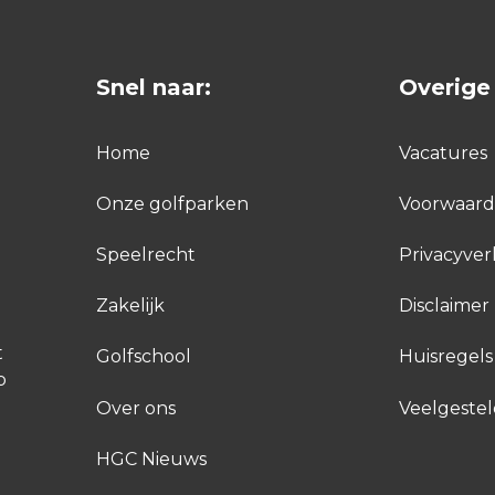
Snel naar:
Overige 
Home
Vacatures
Onze golfparken
Voorwaar
Speelrecht
Privacyver
Zakelijk
Disclaimer
t
Golfschool
Huisregels
p
Over ons
Veelgeste
HGC Nieuws