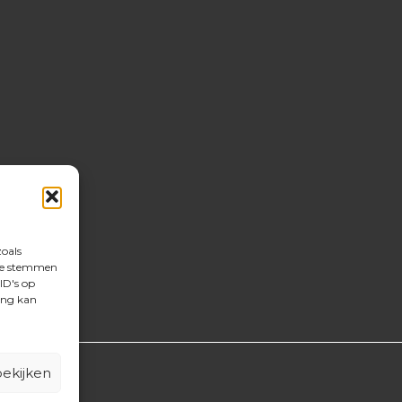
zoals
 te stemmen
ID's op
ing kan
ekijken