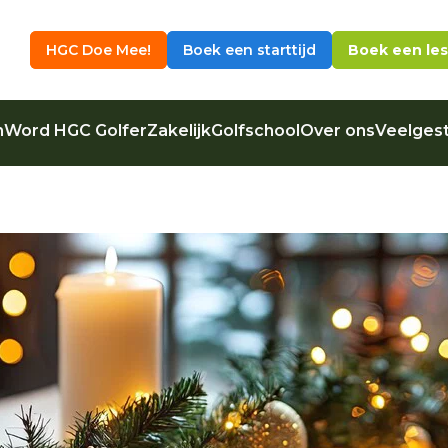
HGC Doe Mee!
Boek een starttijd
Boek een les
n
Word HGC Golfer
Zakelijk
Golfschool
Over ons
Veelgest